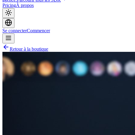
Pricing
À propos
Se connecter
Commencer
Retour à la boutique