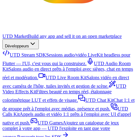
UTD Market
Build any app and sell it on an open marketplace
Développeurs
UTD Stream SDK
Sessions audio/vidéo LiveKit headless pour
Flutter — l'UI, c'est vous qui la construisez.
UTD Audio Room
Kit
Salons audio en direct prêts à l'emploi avec sièges, chat en temps
réel et modération.
UTD Live Room Kit
Salons vidéo en direct
avec caméra de l'hôte, tuiles invités et gestion de scène.
UTD
Video Effects Kit
Filtres beauté en temps réel, étalonnage
colorimétrique LUT et effets de visage.
UTD Chat Kit
Chat 1:1 et
de groupe prêt à l'emploi avec médias, présence et push.
UTD
Calls Kit
Appels audio et vidéo 1:1 prêts à l'emploi avec UI d'appel
native et push.
UTD Games
Ajoutez un catalogue de jeux
complet à votre app — UTD l'exploite en tant que votre
agence.
Parcourir tous les SDK