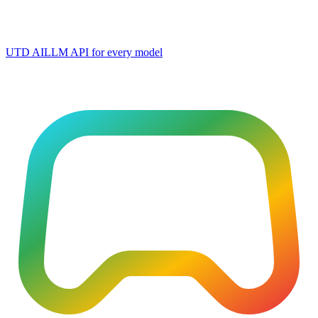
UTD AI
LLM API for every model