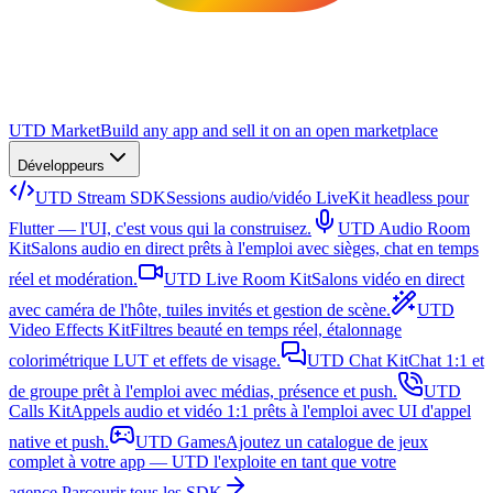
UTD Market
Build any app and sell it on an open marketplace
Développeurs
UTD Stream SDK
Sessions audio/vidéo LiveKit headless pour
Flutter — l'UI, c'est vous qui la construisez.
UTD Audio Room
Kit
Salons audio en direct prêts à l'emploi avec sièges, chat en temps
réel et modération.
UTD Live Room Kit
Salons vidéo en direct
avec caméra de l'hôte, tuiles invités et gestion de scène.
UTD
Video Effects Kit
Filtres beauté en temps réel, étalonnage
colorimétrique LUT et effets de visage.
UTD Chat Kit
Chat 1:1 et
de groupe prêt à l'emploi avec médias, présence et push.
UTD
Calls Kit
Appels audio et vidéo 1:1 prêts à l'emploi avec UI d'appel
native et push.
UTD Games
Ajoutez un catalogue de jeux
complet à votre app — UTD l'exploite en tant que votre
agence.
Parcourir tous les SDK