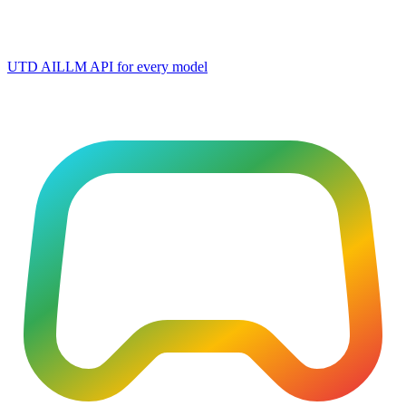
UTD AI
LLM API for every model