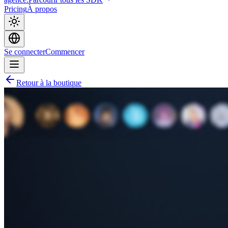
Pricing
À propos
Se connecter
Commencer
Retour à la boutique