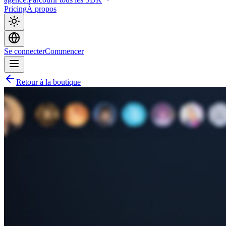
Pricing
À propos
Se connecter
Commencer
Retour à la boutique