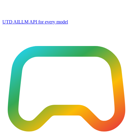
UTD AI
LLM API for every model