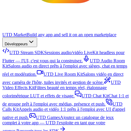
UTD Market
Build any app and sell it on an open marketplace
Développeurs
UTD Stream SDK
Sessions audio/vidéo LiveKit headless pour
Flutter — l'UI, c'est vous qui la construisez.
UTD Audio Room
Kit
Salons audio en direct prêts à l'emploi avec sièges, chat en temps
réel et modération.
UTD Live Room Kit
Salons vidéo en direct
avec caméra de l'hôte, tuiles invités et gestion de scène.
UTD
Video Effects Kit
Filtres beauté en temps réel, étalonnage
colorimétrique LUT et effets de visage.
UTD Chat Kit
Chat 1:1 et
de groupe prêt à l'emploi avec médias, présence et push.
UTD
Calls Kit
Appels audio et vidéo 1:1 prêts à l'emploi avec UI d'appel
native et push.
UTD Games
Ajoutez un catalogue de jeux
complet à votre app — UTD l'exploite en tant que votre
agence.
Parcourir tous les SDK