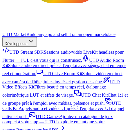
UTD Market
Build any app and sell it on an open marketplace
Développeurs
UTD Stream SDK
Sessions audio/vidéo LiveKit headless pour
Flutter — l'UI, c'est vous qui la construisez.
UTD Audio Room
Kit
Salons audio en direct prêts à l'emploi avec sièges, chat en temps
réel et modération.
UTD Live Room Kit
Salons vidéo en direct
avec caméra de l'hôte, tuiles invités et gestion de scène.
UTD
Video Effects Kit
Filtres beauté en temps réel, étalonnage
colorimétrique LUT et effets de visage.
UTD Chat Kit
Chat 1:1 et
de groupe prêt à l'emploi avec médias, présence et push.
UTD
Calls Kit
Appels audio et vidéo 1:1 prêts à l'emploi avec UI d'appel
native et push.
UTD Games
Ajoutez un catalogue de jeux
complet à votre app — UTD l'exploite en tant que votre
agence.
Parcourir tous les SDK