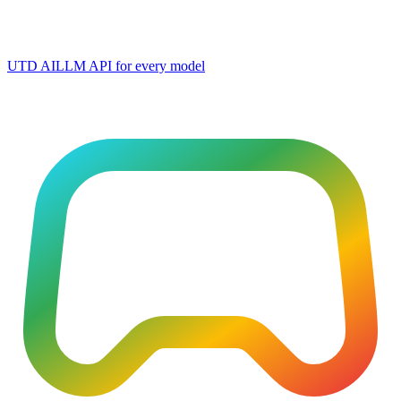
UTD AI
LLM API for every model