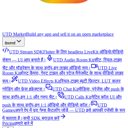
UTD Market
Build any app and sell it on an open marketplace
डेवलपर्स
UTD Stream SDK
Flutter के लिए headless LiveKit ऑडियो/वीडियो
सेशन — UI आप बनाते हैं।
UTD Audio Room Kit
सीट, रियल-टाइम
चैट और मॉडरेशन के साथ ड्रॉप-इन लाइव ऑडियो रूम।
UTD Live
Room Kit
होस्ट कैमरा, गेस्ट टाइल और स्टेज मैनेजमेंट के साथ वीडियो लाइव
रूम।
UTD Video Effects Kit
रियल-टाइम ब्यूटी फ़िल्टर, LUT कलर
ग्रेडिंग और फ़ेस इफ़ेक्ट्स।
UTD Chat Kit
मीडिया, प्रेज़ेंस और push के
साथ ड्रॉप-इन 1:1 और ग्रुप चैट।
UTD Calls Kit
नेटिव कॉल UI और
push के साथ ड्रॉप-इन 1:1 ऑडियो और वीडियो कॉल।
UTD
Games
अपने ऐप में पूरा गेम्स कैटलॉग जोड़ें — UTD इसे आपकी एजेंसी के रूप
में चलाता है।
सभी SDK ब्राउज़ करें
Pricing
हमारे बारे में