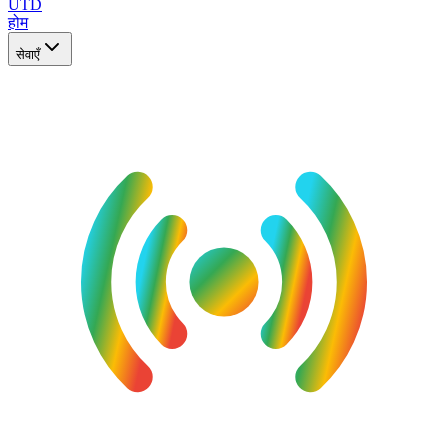
UTD
होम
सेवाएँ