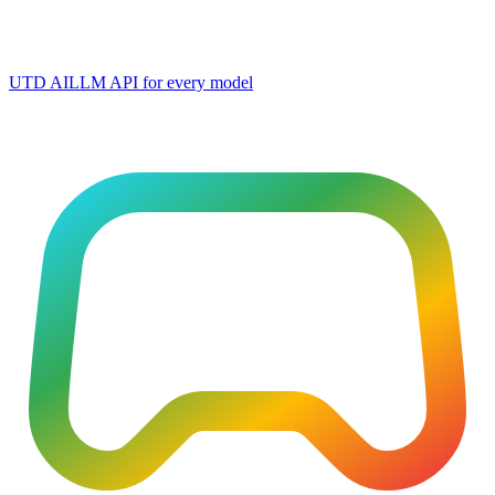
UTD AI
LLM API for every model