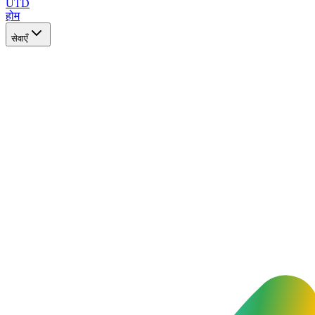
UTD
होम
सेवाएँ