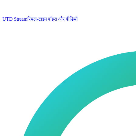
UTD Stream
रियल-टाइम वॉइस और वीडियो