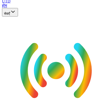
UTD
होम
सेवाएँ