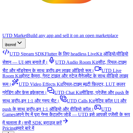
UTD Market
Build any app and sell it on an open marketplace
डेवलपर्स
UTD Stream SDK
Flutter के लिए headless LiveKit ऑडियो/वीडियो
सेशन — UI आप बनाते हैं।
UTD Audio Room Kit
सीट, रियल-टाइम
चैट और मॉडरेशन के साथ ड्रॉप-इन लाइव ऑडियो रूम।
UTD Live
Room Kit
होस्ट कैमरा, गेस्ट टाइल और स्टेज मैनेजमेंट के साथ वीडियो लाइव
रूम।
UTD Video Effects Kit
रियल-टाइम ब्यूटी फ़िल्टर, LUT कलर
ग्रेडिंग और फ़ेस इफ़ेक्ट्स।
UTD Chat Kit
मीडिया, प्रेज़ेंस और push के
साथ ड्रॉप-इन 1:1 और ग्रुप चैट।
UTD Calls Kit
नेटिव कॉल UI और
push के साथ ड्रॉप-इन 1:1 ऑडियो और वीडियो कॉल।
UTD
Games
अपने ऐप में पूरा गेम्स कैटलॉग जोड़ें — UTD इसे आपकी एजेंसी के रूप
में चलाता है।
सभी SDK ब्राउज़ करें
Pricing
हमारे बारे में