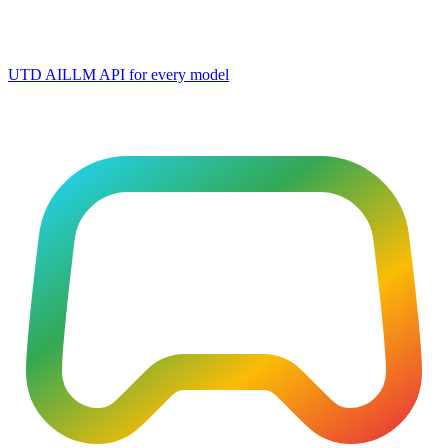
UTD AI
LLM API for every model