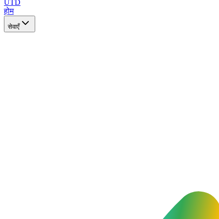
UTD
होम
सेवाएँ