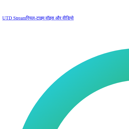
UTD Stream
रियल-टाइम वॉइस और वीडियो