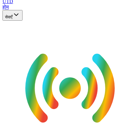
UTD
होम
सेवाएँ