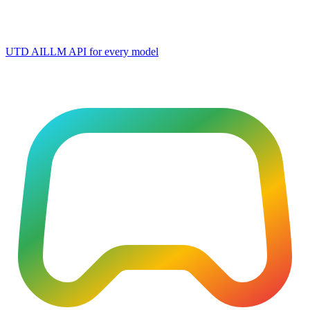
UTD AI
LLM API for every model