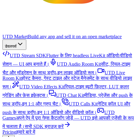
UTD Market
Build any app and sell it on an open marketplace
डेवलपर्स
UTD Stream SDK
Flutter के लिए headless LiveKit ऑडियो/वीडियो
सेशन — UI आप बनाते हैं।
UTD Audio Room Kit
सीट, रियल-टाइम
चैट और मॉडरेशन के साथ ड्रॉप-इन लाइव ऑडियो रूम।
UTD Live
Room Kit
होस्ट कैमरा, गेस्ट टाइल और स्टेज मैनेजमेंट के साथ वीडियो लाइव
रूम।
UTD Video Effects Kit
रियल-टाइम ब्यूटी फ़िल्टर, LUT कलर
ग्रेडिंग और फ़ेस इफ़ेक्ट्स।
UTD Chat Kit
मीडिया, प्रेज़ेंस और push के
साथ ड्रॉप-इन 1:1 और ग्रुप चैट।
UTD Calls Kit
नेटिव कॉल UI और
push के साथ ड्रॉप-इन 1:1 ऑडियो और वीडियो कॉल।
UTD
Games
अपने ऐप में पूरा गेम्स कैटलॉग जोड़ें — UTD इसे आपकी एजेंसी के रूप
में चलाता है।
सभी SDK ब्राउज़ करें
Pricing
हमारे बारे में