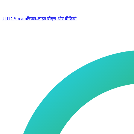
UTD Stream
रियल-टाइम वॉइस और वीडियो