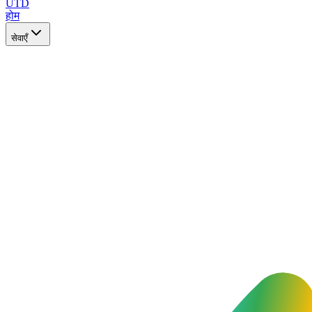
UTD
होम
सेवाएँ