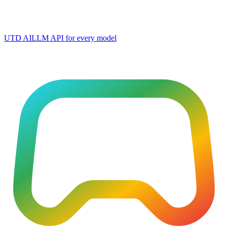
UTD AI
LLM API for every model