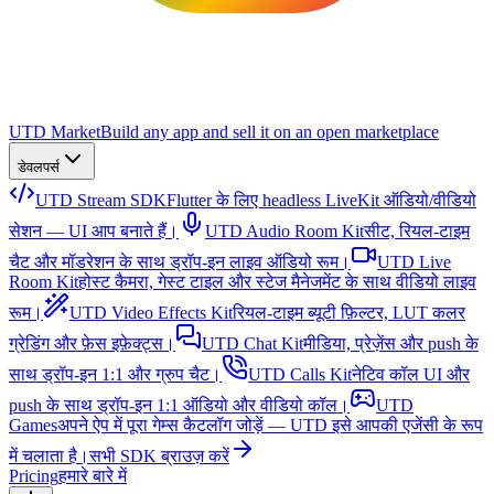
UTD Market
Build any app and sell it on an open marketplace
डेवलपर्स
UTD Stream SDK
Flutter के लिए headless LiveKit ऑडियो/वीडियो
सेशन — UI आप बनाते हैं।
UTD Audio Room Kit
सीट, रियल-टाइम
चैट और मॉडरेशन के साथ ड्रॉप-इन लाइव ऑडियो रूम।
UTD Live
Room Kit
होस्ट कैमरा, गेस्ट टाइल और स्टेज मैनेजमेंट के साथ वीडियो लाइव
रूम।
UTD Video Effects Kit
रियल-टाइम ब्यूटी फ़िल्टर, LUT कलर
ग्रेडिंग और फ़ेस इफ़ेक्ट्स।
UTD Chat Kit
मीडिया, प्रेज़ेंस और push के
साथ ड्रॉप-इन 1:1 और ग्रुप चैट।
UTD Calls Kit
नेटिव कॉल UI और
push के साथ ड्रॉप-इन 1:1 ऑडियो और वीडियो कॉल।
UTD
Games
अपने ऐप में पूरा गेम्स कैटलॉग जोड़ें — UTD इसे आपकी एजेंसी के रूप
में चलाता है।
सभी SDK ब्राउज़ करें
Pricing
हमारे बारे में