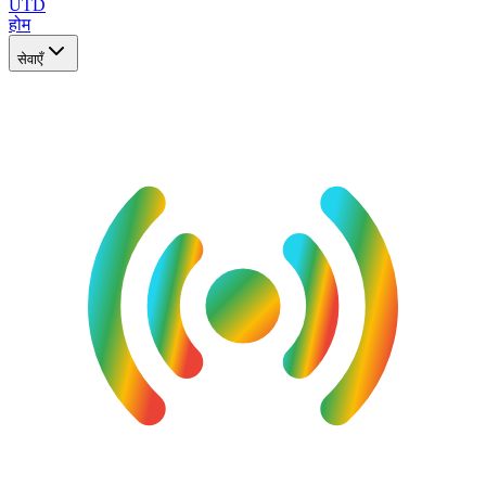
UTD
होम
सेवाएँ