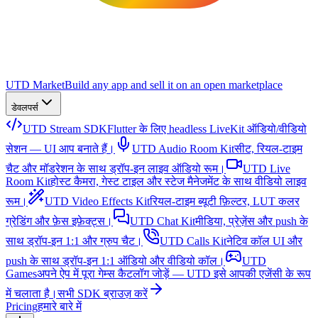
UTD Market
Build any app and sell it on an open marketplace
डेवलपर्स
UTD Stream SDK
Flutter के लिए headless LiveKit ऑडियो/वीडियो
सेशन — UI आप बनाते हैं।
UTD Audio Room Kit
सीट, रियल-टाइम
चैट और मॉडरेशन के साथ ड्रॉप-इन लाइव ऑडियो रूम।
UTD Live
Room Kit
होस्ट कैमरा, गेस्ट टाइल और स्टेज मैनेजमेंट के साथ वीडियो लाइव
रूम।
UTD Video Effects Kit
रियल-टाइम ब्यूटी फ़िल्टर, LUT कलर
ग्रेडिंग और फ़ेस इफ़ेक्ट्स।
UTD Chat Kit
मीडिया, प्रेज़ेंस और push के
साथ ड्रॉप-इन 1:1 और ग्रुप चैट।
UTD Calls Kit
नेटिव कॉल UI और
push के साथ ड्रॉप-इन 1:1 ऑडियो और वीडियो कॉल।
UTD
Games
अपने ऐप में पूरा गेम्स कैटलॉग जोड़ें — UTD इसे आपकी एजेंसी के रूप
में चलाता है।
सभी SDK ब्राउज़ करें
Pricing
हमारे बारे में