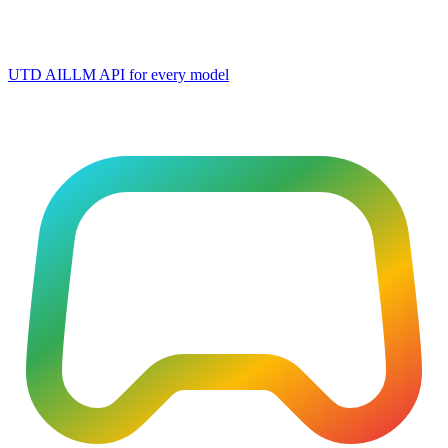
UTD AI
LLM API for every model