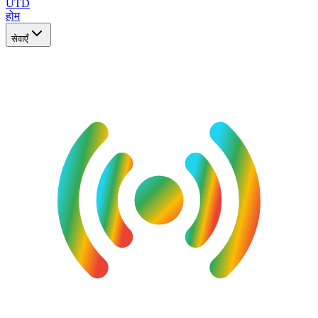
UTD
होम
सेवाएँ