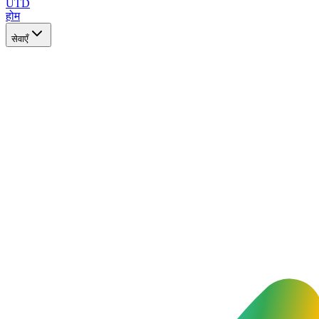
UTD
होम
सेवाएँ