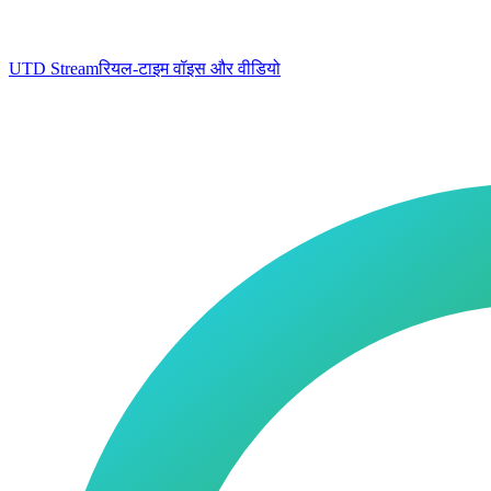
UTD Stream
रियल-टाइम वॉइस और वीडियो