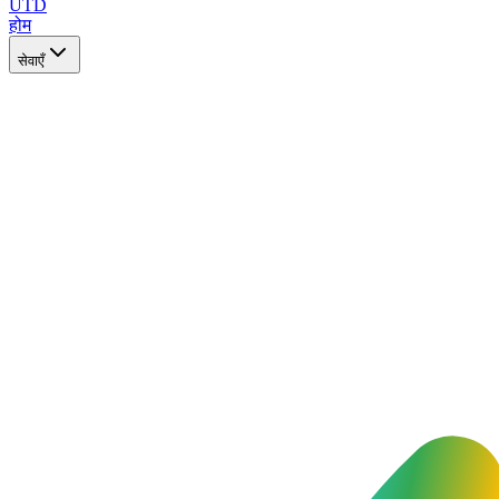
UTD
होम
सेवाएँ