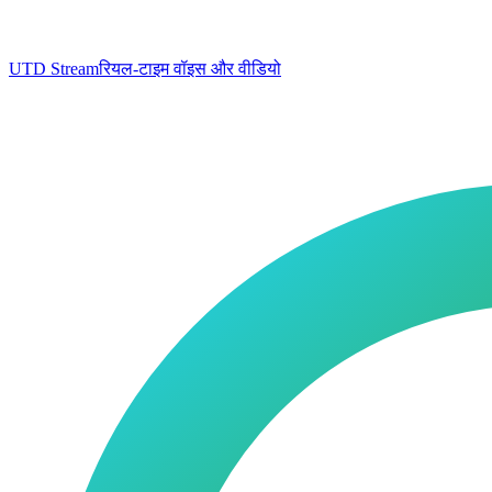
UTD Stream
रियल-टाइम वॉइस और वीडियो