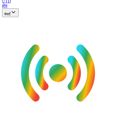
UTD
होम
सेवाएँ