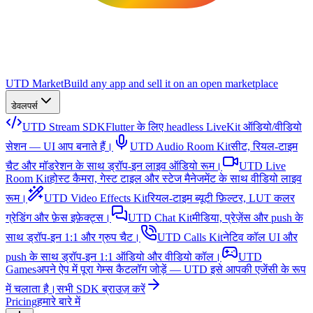
UTD Market
Build any app and sell it on an open marketplace
डेवलपर्स
UTD Stream SDK
Flutter के लिए headless LiveKit ऑडियो/वीडियो
सेशन — UI आप बनाते हैं।
UTD Audio Room Kit
सीट, रियल-टाइम
चैट और मॉडरेशन के साथ ड्रॉप-इन लाइव ऑडियो रूम।
UTD Live
Room Kit
होस्ट कैमरा, गेस्ट टाइल और स्टेज मैनेजमेंट के साथ वीडियो लाइव
रूम।
UTD Video Effects Kit
रियल-टाइम ब्यूटी फ़िल्टर, LUT कलर
ग्रेडिंग और फ़ेस इफ़ेक्ट्स।
UTD Chat Kit
मीडिया, प्रेज़ेंस और push के
साथ ड्रॉप-इन 1:1 और ग्रुप चैट।
UTD Calls Kit
नेटिव कॉल UI और
push के साथ ड्रॉप-इन 1:1 ऑडियो और वीडियो कॉल।
UTD
Games
अपने ऐप में पूरा गेम्स कैटलॉग जोड़ें — UTD इसे आपकी एजेंसी के रूप
में चलाता है।
सभी SDK ब्राउज़ करें
Pricing
हमारे बारे में