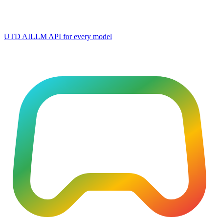
UTD AI
LLM API for every model