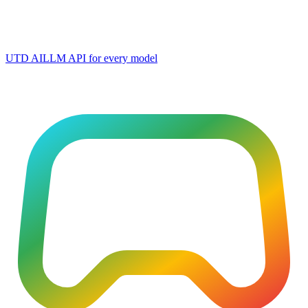
UTD AI
LLM API for every model