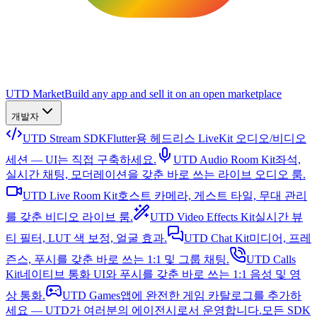
UTD Market
Build any app and sell it on an open marketplace
개발자
UTD Stream SDK
Flutter용 헤드리스 LiveKit 오디오/비디오
세션 — UI는 직접 구축하세요.
UTD Audio Room Kit
좌석,
실시간 채팅, 모더레이션을 갖춘 바로 쓰는 라이브 오디오 룸.
UTD Live Room Kit
호스트 카메라, 게스트 타일, 무대 관리
를 갖춘 비디오 라이브 룸.
UTD Video Effects Kit
실시간 뷰
티 필터, LUT 색 보정, 얼굴 효과.
UTD Chat Kit
미디어, 프레
즌스, 푸시를 갖춘 바로 쓰는 1:1 및 그룹 채팅.
UTD Calls
Kit
네이티브 통화 UI와 푸시를 갖춘 바로 쓰는 1:1 음성 및 영
상 통화.
UTD Games
앱에 완전한 게임 카탈로그를 추가하
세요 — UTD가 여러분의 에이전시로서 운영합니다.
모든 SDK