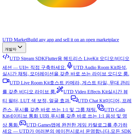
UTD Market
Build any app and sell it on an open marketplace
개발자
UTD Stream SDK
Flutter용 헤드리스 LiveKit 오디오/비디오
세션 — UI는 직접 구축하세요.
UTD Audio Room Kit
좌석,
실시간 채팅, 모더레이션을 갖춘 바로 쓰는 라이브 오디오 룸.
UTD Live Room Kit
호스트 카메라, 게스트 타일, 무대 관리
를 갖춘 비디오 라이브 룸.
UTD Video Effects Kit
실시간 뷰
티 필터, LUT 색 보정, 얼굴 효과.
UTD Chat Kit
미디어, 프레
즌스, 푸시를 갖춘 바로 쓰는 1:1 및 그룹 채팅.
UTD Calls
Kit
네이티브 통화 UI와 푸시를 갖춘 바로 쓰는 1:1 음성 및 영
상 통화.
UTD Games
앱에 완전한 게임 카탈로그를 추가하
세요 — UTD가 여러분의 에이전시로서 운영합니다.
모든 SDK