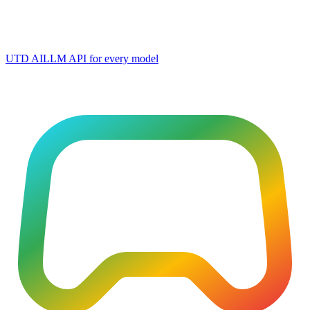
UTD AI
LLM API for every model