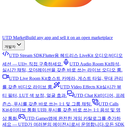
UTD Market
Build any app and sell it on an open marketplace
개발자
UTD Stream SDK
Flutter용 헤드리스 LiveKit 오디오/비디오
세션 — UI는 직접 구축하세요.
UTD Audio Room Kit
좌석,
실시간 채팅, 모더레이션을 갖춘 바로 쓰는 라이브 오디오 룸.
UTD Live Room Kit
호스트 카메라, 게스트 타일, 무대 관리
를 갖춘 비디오 라이브 룸.
UTD Video Effects Kit
실시간 뷰
티 필터, LUT 색 보정, 얼굴 효과.
UTD Chat Kit
미디어, 프레
즌스, 푸시를 갖춘 바로 쓰는 1:1 및 그룹 채팅.
UTD Calls
Kit
네이티브 통화 UI와 푸시를 갖춘 바로 쓰는 1:1 음성 및 영
상 통화.
UTD Games
앱에 완전한 게임 카탈로그를 추가하
세요 — UTD가 여러분의 에이전시로서 운영합니다.
모든 SDK