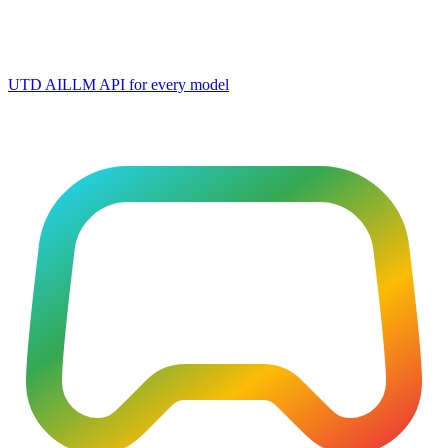
UTD AI
LLM API for every model