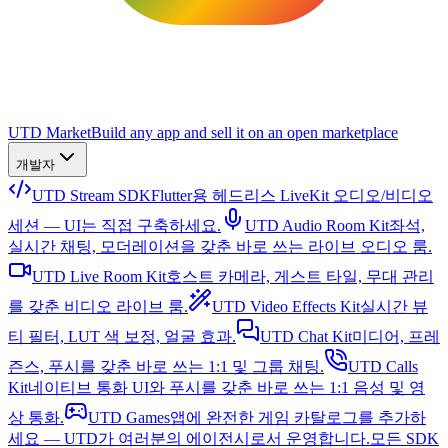
UTD Market
Build any app and sell it on an open marketplace
개발자
UTD Stream SDK
Flutter용 헤드리스 LiveKit 오디오/비디오
세션 — UI는 직접 구축하세요.
UTD Audio Room Kit
좌석,
실시간 채팅, 모더레이션을 갖춘 바로 쓰는 라이브 오디오 룸.
UTD Live Room Kit
호스트 카메라, 게스트 타일, 무대 관리
를 갖춘 비디오 라이브 룸.
UTD Video Effects Kit
실시간 뷰
티 필터, LUT 색 보정, 얼굴 효과.
UTD Chat Kit
미디어, 프레
즌스, 푸시를 갖춘 바로 쓰는 1:1 및 그룹 채팅.
UTD Calls
Kit
네이티브 통화 UI와 푸시를 갖춘 바로 쓰는 1:1 음성 및 영
상 통화.
UTD Games
앱에 완전한 게임 카탈로그를 추가하
세요 — UTD가 여러분의 에이전시로서 운영합니다.
모든 SDK