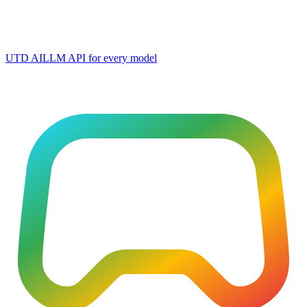
UTD AI
LLM API for every model