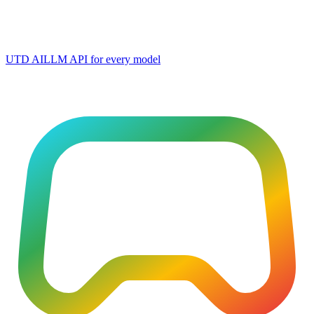
UTD AI
LLM API for every model