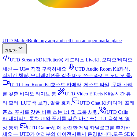
UTD Market
Build any app and sell it on an open marketplace
개발자
UTD Stream SDK
Flutter용 헤드리스 LiveKit 오디오/비디오
세션 — UI는 직접 구축하세요.
UTD Audio Room Kit
좌석,
실시간 채팅, 모더레이션을 갖춘 바로 쓰는 라이브 오디오 룸.
UTD Live Room Kit
호스트 카메라, 게스트 타일, 무대 관리
를 갖춘 비디오 라이브 룸.
UTD Video Effects Kit
실시간 뷰
티 필터, LUT 색 보정, 얼굴 효과.
UTD Chat Kit
미디어, 프레
즌스, 푸시를 갖춘 바로 쓰는 1:1 및 그룹 채팅.
UTD Calls
Kit
네이티브 통화 UI와 푸시를 갖춘 바로 쓰는 1:1 음성 및 영
상 통화.
UTD Games
앱에 완전한 게임 카탈로그를 추가하
세요 — UTD가 여러분의 에이전시로서 운영합니다.
모든 SDK