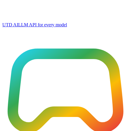
UTD AI
LLM API for every model