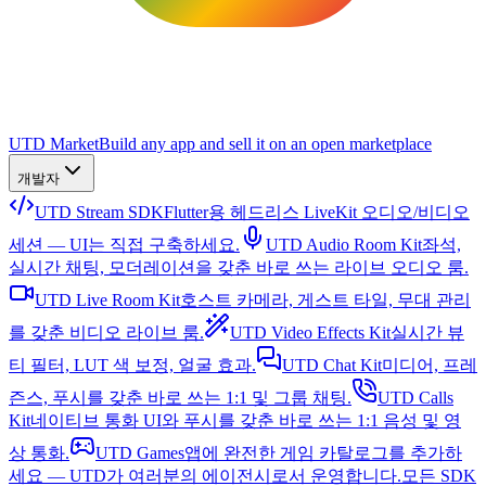
UTD Market
Build any app and sell it on an open marketplace
개발자
UTD Stream SDK
Flutter용 헤드리스 LiveKit 오디오/비디오
세션 — UI는 직접 구축하세요.
UTD Audio Room Kit
좌석,
실시간 채팅, 모더레이션을 갖춘 바로 쓰는 라이브 오디오 룸.
UTD Live Room Kit
호스트 카메라, 게스트 타일, 무대 관리
를 갖춘 비디오 라이브 룸.
UTD Video Effects Kit
실시간 뷰
티 필터, LUT 색 보정, 얼굴 효과.
UTD Chat Kit
미디어, 프레
즌스, 푸시를 갖춘 바로 쓰는 1:1 및 그룹 채팅.
UTD Calls
Kit
네이티브 통화 UI와 푸시를 갖춘 바로 쓰는 1:1 음성 및 영
상 통화.
UTD Games
앱에 완전한 게임 카탈로그를 추가하
세요 — UTD가 여러분의 에이전시로서 운영합니다.
모든 SDK