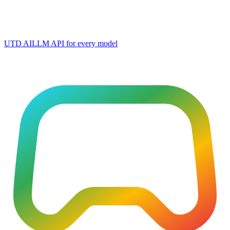
UTD AI
LLM API for every model