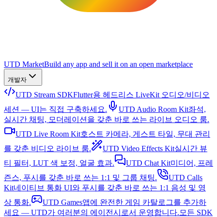
UTD Market
Build any app and sell it on an open marketplace
개발자
UTD Stream SDK
Flutter용 헤드리스 LiveKit 오디오/비디오
세션 — UI는 직접 구축하세요.
UTD Audio Room Kit
좌석,
실시간 채팅, 모더레이션을 갖춘 바로 쓰는 라이브 오디오 룸.
UTD Live Room Kit
호스트 카메라, 게스트 타일, 무대 관리
를 갖춘 비디오 라이브 룸.
UTD Video Effects Kit
실시간 뷰
티 필터, LUT 색 보정, 얼굴 효과.
UTD Chat Kit
미디어, 프레
즌스, 푸시를 갖춘 바로 쓰는 1:1 및 그룹 채팅.
UTD Calls
Kit
네이티브 통화 UI와 푸시를 갖춘 바로 쓰는 1:1 음성 및 영
상 통화.
UTD Games
앱에 완전한 게임 카탈로그를 추가하
세요 — UTD가 여러분의 에이전시로서 운영합니다.
모든 SDK