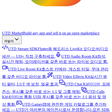
UTD Market
Build any app and sell it on an open marketplace
개발자
UTD Stream SDK
Flutter용 헤드리스 LiveKit 오디오/비디오
세션 — UI는 직접 구축하세요.
UTD Audio Room Kit
좌석,
실시간 채팅, 모더레이션을 갖춘 바로 쓰는 라이브 오디오 룸.
UTD Live Room Kit
호스트 카메라, 게스트 타일, 무대 관리
를 갖춘 비디오 라이브 룸.
UTD Video Effects Kit
실시간 뷰
티 필터, LUT 색 보정, 얼굴 효과.
UTD Chat Kit
미디어, 프레
즌스, 푸시를 갖춘 바로 쓰는 1:1 및 그룹 채팅.
UTD Calls
Kit
네이티브 통화 UI와 푸시를 갖춘 바로 쓰는 1:1 음성 및 영
상 통화.
UTD Games
앱에 완전한 게임 카탈로그를 추가하
세요 — UTD가 여러분의 에이전시로서 운영합니다.
모든 SDK