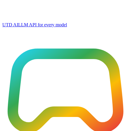
UTD AI
LLM API for every model