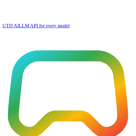
UTD AI
LLM API for every model