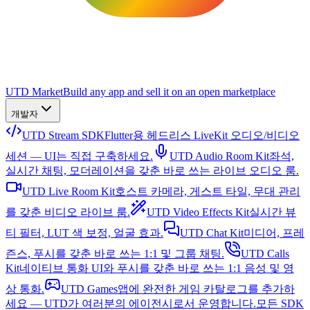
UTD Market
Build any app and sell it on an open marketplace
개발자
UTD Stream SDK
Flutter용 헤드리스 LiveKit 오디오/비디오
세션 — UI는 직접 구축하세요.
UTD Audio Room Kit
좌석,
실시간 채팅, 모더레이션을 갖춘 바로 쓰는 라이브 오디오 룸.
UTD Live Room Kit
호스트 카메라, 게스트 타일, 무대 관리
를 갖춘 비디오 라이브 룸.
UTD Video Effects Kit
실시간 뷰
티 필터, LUT 색 보정, 얼굴 효과.
UTD Chat Kit
미디어, 프레
즌스, 푸시를 갖춘 바로 쓰는 1:1 및 그룹 채팅.
UTD Calls
Kit
네이티브 통화 UI와 푸시를 갖춘 바로 쓰는 1:1 음성 및 영
상 통화.
UTD Games
앱에 완전한 게임 카탈로그를 추가하
세요 — UTD가 여러분의 에이전시로서 운영합니다.
모든 SDK