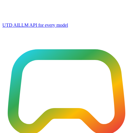
UTD AI
LLM API for every model