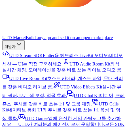
UTD Market
Build any app and sell it on an open marketplace
개발자
UTD Stream SDK
Flutter용 헤드리스 LiveKit 오디오/비디오
세션 — UI는 직접 구축하세요.
UTD Audio Room Kit
좌석,
실시간 채팅, 모더레이션을 갖춘 바로 쓰는 라이브 오디오 룸.
UTD Live Room Kit
호스트 카메라, 게스트 타일, 무대 관리
를 갖춘 비디오 라이브 룸.
UTD Video Effects Kit
실시간 뷰
티 필터, LUT 색 보정, 얼굴 효과.
UTD Chat Kit
미디어, 프레
즌스, 푸시를 갖춘 바로 쓰는 1:1 및 그룹 채팅.
UTD Calls
Kit
네이티브 통화 UI와 푸시를 갖춘 바로 쓰는 1:1 음성 및 영
상 통화.
UTD Games
앱에 완전한 게임 카탈로그를 추가하
세요 — UTD가 여러분의 에이전시로서 운영합니다.
모든 SDK