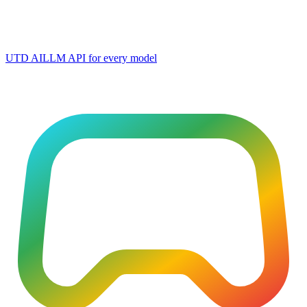
UTD AI
LLM API for every model