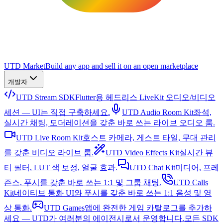
UTD Market
Build any app and sell it on an open marketplace
개발자
UTD Stream SDK
Flutter용 헤드리스 LiveKit 오디오/비디오
세션 — UI는 직접 구축하세요.
UTD Audio Room Kit
좌석,
실시간 채팅, 모더레이션을 갖춘 바로 쓰는 라이브 오디오 룸.
UTD Live Room Kit
호스트 카메라, 게스트 타일, 무대 관리
를 갖춘 비디오 라이브 룸.
UTD Video Effects Kit
실시간 뷰
티 필터, LUT 색 보정, 얼굴 효과.
UTD Chat Kit
미디어, 프레
즌스, 푸시를 갖춘 바로 쓰는 1:1 및 그룹 채팅.
UTD Calls
Kit
네이티브 통화 UI와 푸시를 갖춘 바로 쓰는 1:1 음성 및 영
상 통화.
UTD Games
앱에 완전한 게임 카탈로그를 추가하
세요 — UTD가 여러분의 에이전시로서 운영합니다.
모든 SDK