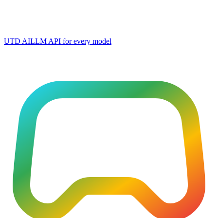
UTD AI
LLM API for every model