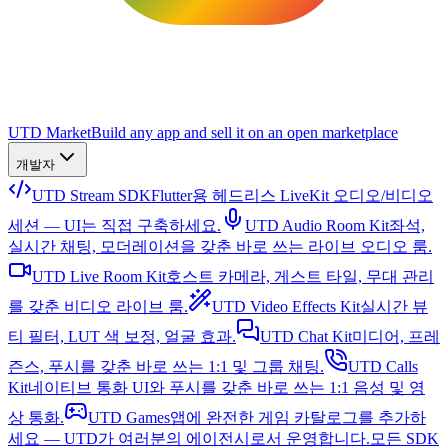
UTD Market
Build any app and sell it on an open marketplace
개발자
UTD Stream SDK
Flutter용 헤드리스 LiveKit 오디오/비디오
세션 — UI는 직접 구축하세요.
UTD Audio Room Kit
좌석,
실시간 채팅, 모더레이션을 갖춘 바로 쓰는 라이브 오디오 룸.
UTD Live Room Kit
호스트 카메라, 게스트 타일, 무대 관리
를 갖춘 비디오 라이브 룸.
UTD Video Effects Kit
실시간 뷰
티 필터, LUT 색 보정, 얼굴 효과.
UTD Chat Kit
미디어, 프레
즌스, 푸시를 갖춘 바로 쓰는 1:1 및 그룹 채팅.
UTD Calls
Kit
네이티브 통화 UI와 푸시를 갖춘 바로 쓰는 1:1 음성 및 영
상 통화.
UTD Games
앱에 완전한 게임 카탈로그를 추가하
세요 — UTD가 여러분의 에이전시로서 운영합니다.
모든 SDK