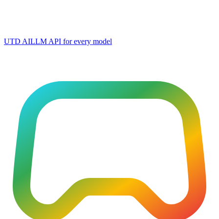
UTD AI
LLM API for every model