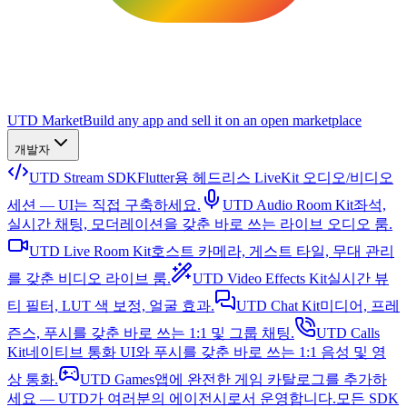
UTD Market
Build any app and sell it on an open marketplace
개발자
UTD Stream SDK
Flutter용 헤드리스 LiveKit 오디오/비디오
세션 — UI는 직접 구축하세요.
UTD Audio Room Kit
좌석,
실시간 채팅, 모더레이션을 갖춘 바로 쓰는 라이브 오디오 룸.
UTD Live Room Kit
호스트 카메라, 게스트 타일, 무대 관리
를 갖춘 비디오 라이브 룸.
UTD Video Effects Kit
실시간 뷰
티 필터, LUT 색 보정, 얼굴 효과.
UTD Chat Kit
미디어, 프레
즌스, 푸시를 갖춘 바로 쓰는 1:1 및 그룹 채팅.
UTD Calls
Kit
네이티브 통화 UI와 푸시를 갖춘 바로 쓰는 1:1 음성 및 영
상 통화.
UTD Games
앱에 완전한 게임 카탈로그를 추가하
세요 — UTD가 여러분의 에이전시로서 운영합니다.
모든 SDK