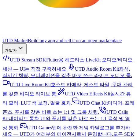
UTD Market
Build any app and sell it on an open marketplace
개발자
UTD Stream SDK
Flutter용 헤드리스 LiveKit 오디오/비디오
세션 — UI는 직접 구축하세요.
UTD Audio Room Kit
좌석,
실시간 채팅, 모더레이션을 갖춘 바로 쓰는 라이브 오디오 룸.
UTD Live Room Kit
호스트 카메라, 게스트 타일, 무대 관리
를 갖춘 비디오 라이브 룸.
UTD Video Effects Kit
실시간 뷰
티 필터, LUT 색 보정, 얼굴 효과.
UTD Chat Kit
미디어, 프레
즌스, 푸시를 갖춘 바로 쓰는 1:1 및 그룹 채팅.
UTD Calls
Kit
네이티브 통화 UI와 푸시를 갖춘 바로 쓰는 1:1 음성 및 영
상 통화.
UTD Games
앱에 완전한 게임 카탈로그를 추가하
세요 — UTD가 여러분의 에이전시로서 운영합니다.
모든 SDK