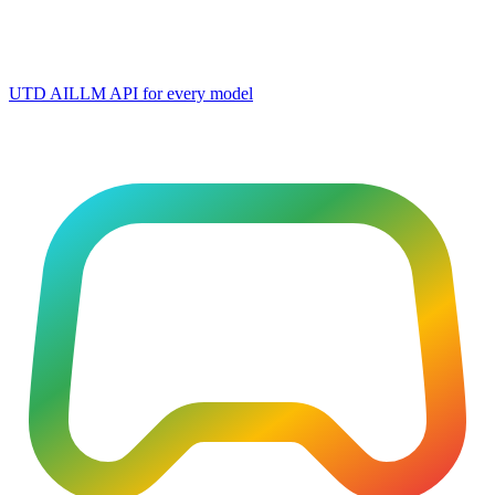
UTD AI
LLM API for every model