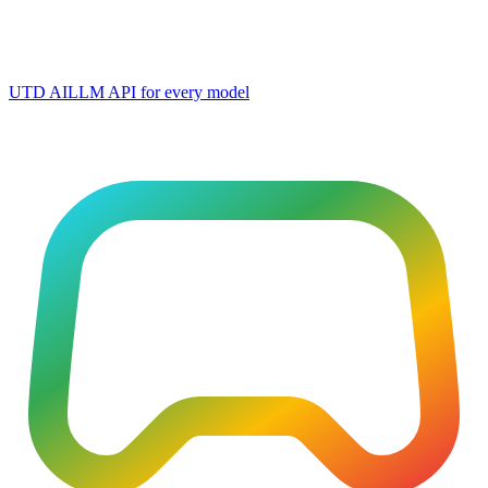
UTD AI
LLM API for every model