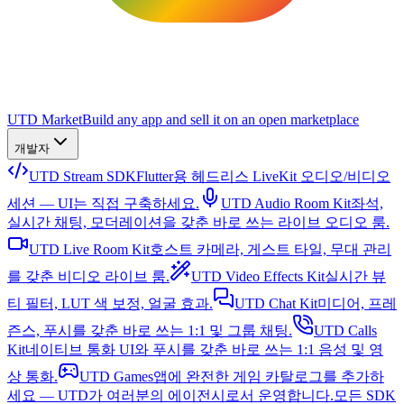
UTD Market
Build any app and sell it on an open marketplace
개발자
UTD Stream SDK
Flutter용 헤드리스 LiveKit 오디오/비디오
세션 — UI는 직접 구축하세요.
UTD Audio Room Kit
좌석,
실시간 채팅, 모더레이션을 갖춘 바로 쓰는 라이브 오디오 룸.
UTD Live Room Kit
호스트 카메라, 게스트 타일, 무대 관리
를 갖춘 비디오 라이브 룸.
UTD Video Effects Kit
실시간 뷰
티 필터, LUT 색 보정, 얼굴 효과.
UTD Chat Kit
미디어, 프레
즌스, 푸시를 갖춘 바로 쓰는 1:1 및 그룹 채팅.
UTD Calls
Kit
네이티브 통화 UI와 푸시를 갖춘 바로 쓰는 1:1 음성 및 영
상 통화.
UTD Games
앱에 완전한 게임 카탈로그를 추가하
세요 — UTD가 여러분의 에이전시로서 운영합니다.
모든 SDK