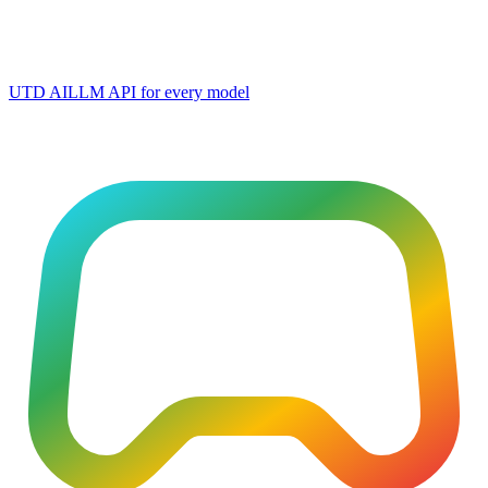
UTD AI
LLM API for every model