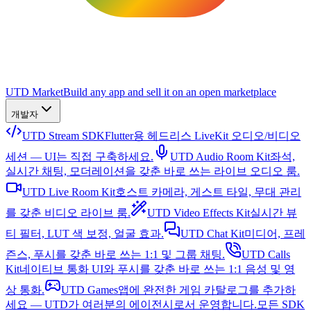
UTD Market
Build any app and sell it on an open marketplace
개발자
UTD Stream SDK
Flutter용 헤드리스 LiveKit 오디오/비디오
세션 — UI는 직접 구축하세요.
UTD Audio Room Kit
좌석,
실시간 채팅, 모더레이션을 갖춘 바로 쓰는 라이브 오디오 룸.
UTD Live Room Kit
호스트 카메라, 게스트 타일, 무대 관리
를 갖춘 비디오 라이브 룸.
UTD Video Effects Kit
실시간 뷰
티 필터, LUT 색 보정, 얼굴 효과.
UTD Chat Kit
미디어, 프레
즌스, 푸시를 갖춘 바로 쓰는 1:1 및 그룹 채팅.
UTD Calls
Kit
네이티브 통화 UI와 푸시를 갖춘 바로 쓰는 1:1 음성 및 영
상 통화.
UTD Games
앱에 완전한 게임 카탈로그를 추가하
세요 — UTD가 여러분의 에이전시로서 운영합니다.
모든 SDK