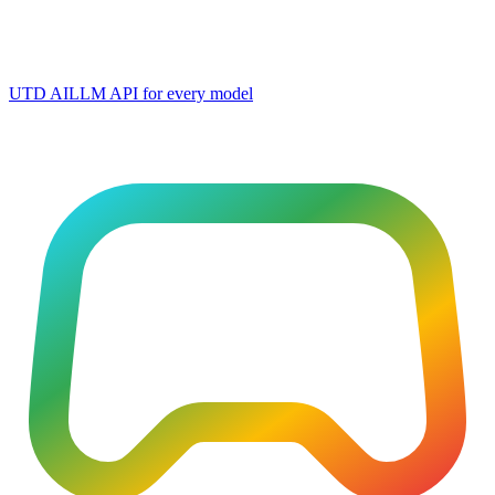
UTD AI
LLM API for every model