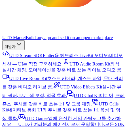
UTD Market
Build any app and sell it on an open marketplace
개발자
UTD Stream SDK
Flutter용 헤드리스 LiveKit 오디오/비디오
세션 — UI는 직접 구축하세요.
UTD Audio Room Kit
좌석,
실시간 채팅, 모더레이션을 갖춘 바로 쓰는 라이브 오디오 룸.
UTD Live Room Kit
호스트 카메라, 게스트 타일, 무대 관리
를 갖춘 비디오 라이브 룸.
UTD Video Effects Kit
실시간 뷰
티 필터, LUT 색 보정, 얼굴 효과.
UTD Chat Kit
미디어, 프레
즌스, 푸시를 갖춘 바로 쓰는 1:1 및 그룹 채팅.
UTD Calls
Kit
네이티브 통화 UI와 푸시를 갖춘 바로 쓰는 1:1 음성 및 영
상 통화.
UTD Games
앱에 완전한 게임 카탈로그를 추가하
세요 — UTD가 여러분의 에이전시로서 운영합니다.
모든 SDK