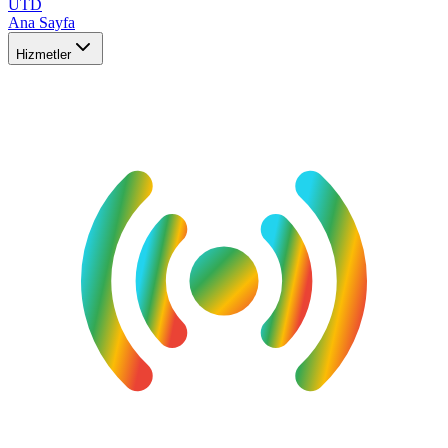
UTD
Ana Sayfa
Hizmetler