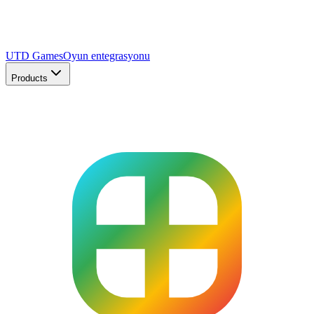
UTD Games
Oyun entegrasyonu
Products