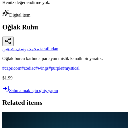
Henüz değerlendirme yok.
Digital item
Oğlak Ruhu
محمد يوسف شاهين tarafından
Oğlak burcu kartında parlayan mistik kanatlı bir yaratık.
#
capricorn
#
zodiac
#
wings
#
purple
#
mystical
$1.99
Satın almak için giriş yapın
Related items