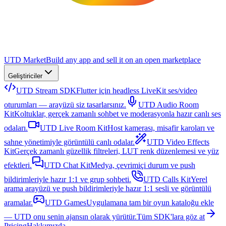
UTD Market
Build any app and sell it on an open marketplace
Geliştiriciler
UTD Stream SDK
Flutter için headless LiveKit ses/video
oturumları — arayüzü siz tasarlarsınız.
UTD Audio Room
Kit
Koltuklar, gerçek zamanlı sohbet ve moderasyonla hazır canlı ses
odaları.
UTD Live Room Kit
Host kamerası, misafir karoları ve
sahne yönetimiyle görüntülü canlı odalar.
UTD Video Effects
Kit
Gerçek zamanlı güzellik filtreleri, LUT renk düzenlemesi ve yüz
efektleri.
UTD Chat Kit
Medya, çevrimiçi durum ve push
bildirimleriyle hazır 1:1 ve grup sohbeti.
UTD Calls Kit
Yerel
arama arayüzü ve push bildirimleriyle hazır 1:1 sesli ve görüntülü
aramalar.
UTD Games
Uygulamana tam bir oyun kataloğu ekle
— UTD onu senin ajansın olarak yürütür.
Tüm SDK'lara göz at
Pricing
Hakkımızda