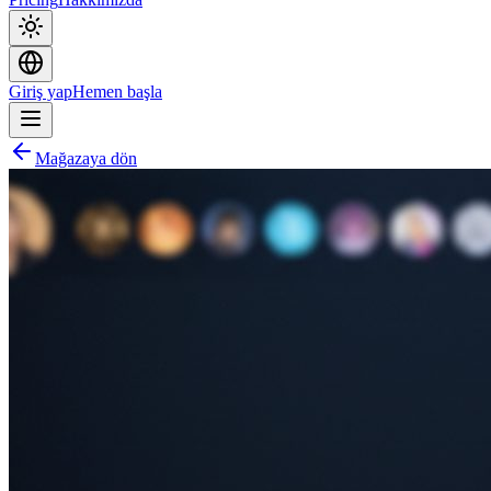
Giriş yap
Hemen başla
Mağazaya dön