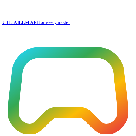
UTD AI
LLM API for every model