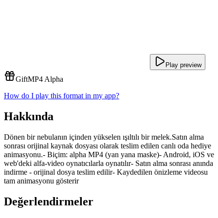
Play preview
Gift
MP4 Alpha
How do I play this format in my app?
Hakkında
Dönen bir nebulanın içinden yükselen ışıltılı bir melek.Satın alma
sonrası orijinal kaynak dosyası olarak teslim edilen canlı oda hediye
animasyonu.- Biçim: alpha MP4 (yan yana maske)- Android, iOS ve
web'deki alfa-video oynatıcılarla oynatılır- Satın alma sonrası anında
indirme - orijinal dosya teslim edilir- Kaydedilen önizleme videosu
tam animasyonu gösterir
Değerlendirmeler