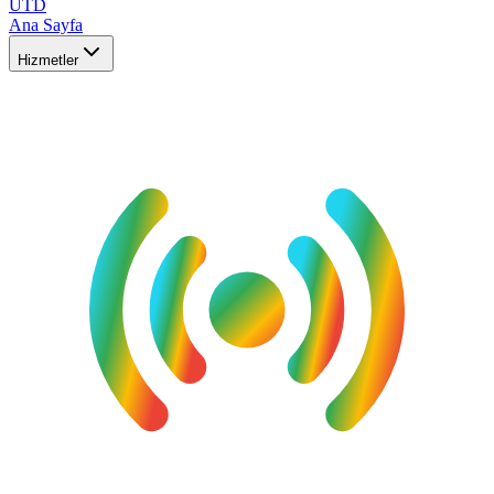
UTD
Ana Sayfa
Hizmetler