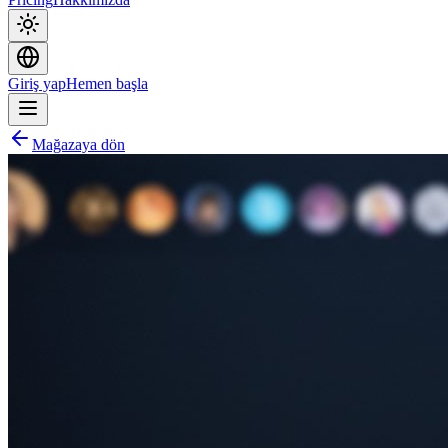
Giriş yap
Hemen başla
Mağazaya dön