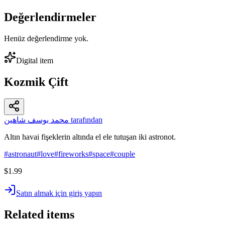
Değerlendirmeler
Henüz değerlendirme yok.
Digital item
Kozmik Çift
محمد يوسف شاهين tarafından
Altın havai fişeklerin altında el ele tutuşan iki astronot.
#
astronaut
#
love
#
fireworks
#
space
#
couple
$1.99
Satın almak için giriş yapın
Related items