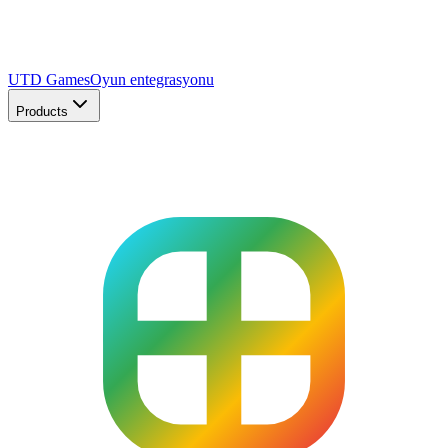
UTD Games
Oyun entegrasyonu
Products