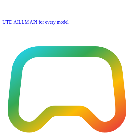
UTD AI
LLM API for every model