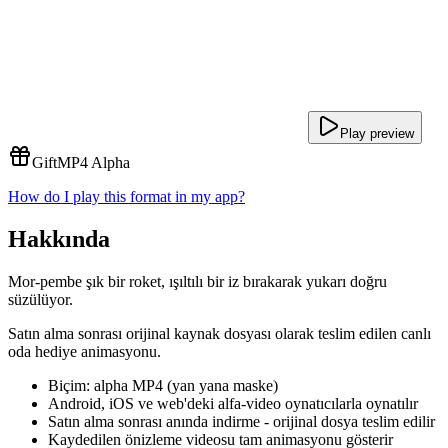
Play preview
Gift
MP4 Alpha
How do I play this format in my app?
Hakkında
Mor-pembe şık bir roket, ışıltılı bir iz bırakarak yukarı doğru
süzülüyor.
Satın alma sonrası orijinal kaynak dosyası olarak teslim edilen canlı
oda hediye animasyonu.
Biçim: alpha MP4 (yan yana maske)
Android, iOS ve web'deki alfa-video oynatıcılarla oynatılır
Satın alma sonrası anında indirme - orijinal dosya teslim edilir
Kaydedilen önizleme videosu tam animasyonu gösterir