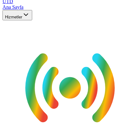
UTD
Ana Sayfa
Hizmetler