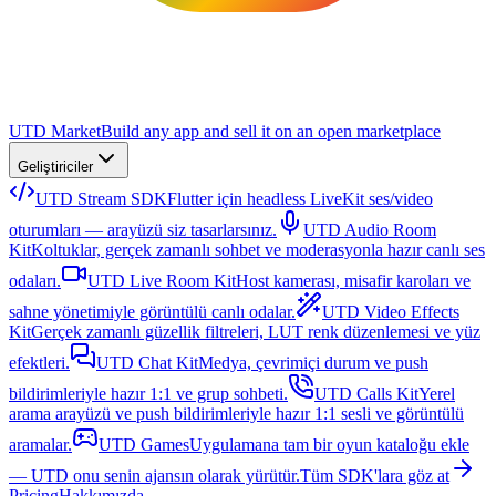
UTD Market
Build any app and sell it on an open marketplace
Geliştiriciler
UTD Stream SDK
Flutter için headless LiveKit ses/video
oturumları — arayüzü siz tasarlarsınız.
UTD Audio Room
Kit
Koltuklar, gerçek zamanlı sohbet ve moderasyonla hazır canlı ses
odaları.
UTD Live Room Kit
Host kamerası, misafir karoları ve
sahne yönetimiyle görüntülü canlı odalar.
UTD Video Effects
Kit
Gerçek zamanlı güzellik filtreleri, LUT renk düzenlemesi ve yüz
efektleri.
UTD Chat Kit
Medya, çevrimiçi durum ve push
bildirimleriyle hazır 1:1 ve grup sohbeti.
UTD Calls Kit
Yerel
arama arayüzü ve push bildirimleriyle hazır 1:1 sesli ve görüntülü
aramalar.
UTD Games
Uygulamana tam bir oyun kataloğu ekle
— UTD onu senin ajansın olarak yürütür.
Tüm SDK'lara göz at
Pricing
Hakkımızda