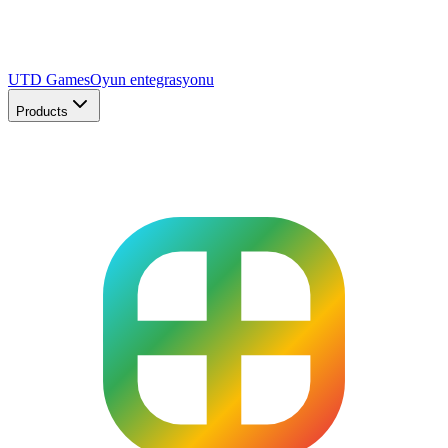
UTD Games
Oyun entegrasyonu
Products