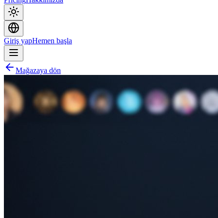
Giriş yap
Hemen başla
Mağazaya dön