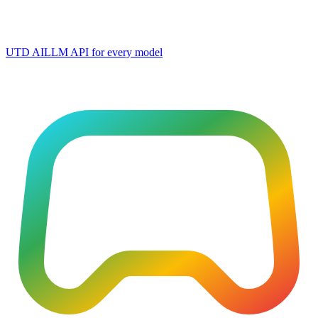
UTD AI
LLM API for every model