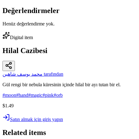
Değerlendirmeler
Henüz değerlendirme yok.
Digital item
Hilal Cazibesi
محمد يوسف شاهين tarafından
Gül rengi bir nebula küresinin içinde hilal bir ayı tutan bir el.
#
moon
#
hand
#
magic
#
pink
#
orb
$1.49
Satın almak için giriş yapın
Related items