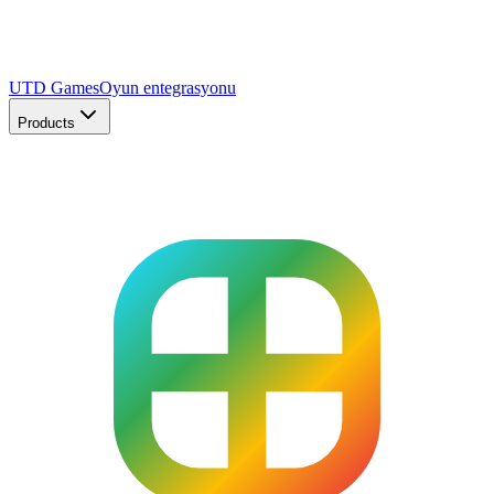
UTD Games
Oyun entegrasyonu
Products