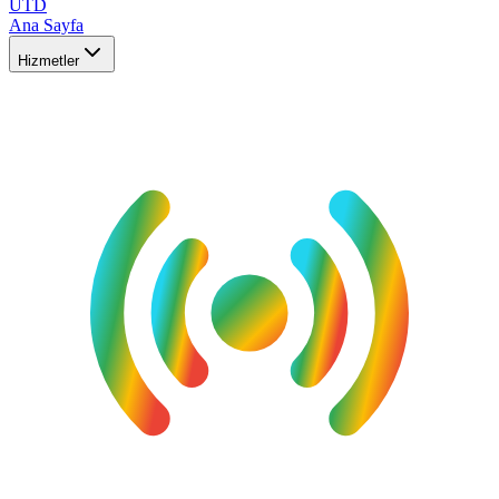
UTD
Ana Sayfa
Hizmetler