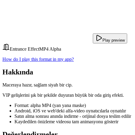
Play preview
Entrance Effect
MP4 Alpha
How do I play this format in my app?
Hakkında
Maceraya hazır, sağlam siyah bir cip.
VIP gelişlerini şık bir şekilde duyuran büyük bir oda giriş efekti.
Format: alpha MP4 (yan yana maske)
Android, iOS ve web'deki alfa-video oynatıcılarla oynatılır
Satın alma sonrası anında indirme - orijinal dosya teslim edilir
Kaydedilen önizleme videosu tam animasyonu gösterir
Değerlendirmeler