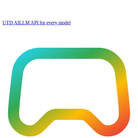
UTD AI
LLM API for every model