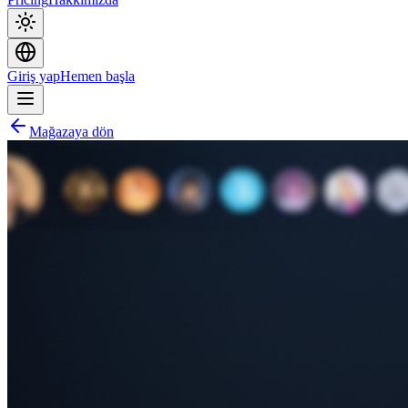
Giriş yap
Hemen başla
Mağazaya dön