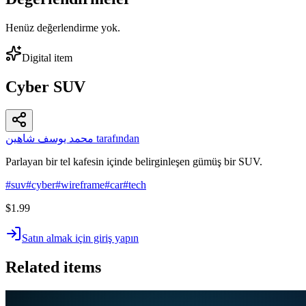
Henüz değerlendirme yok.
Digital item
Cyber SUV
محمد يوسف شاهين tarafından
Parlayan bir tel kafesin içinde belirginleşen gümüş bir SUV.
#
suv
#
cyber
#
wireframe
#
car
#
tech
$1.99
Satın almak için giriş yapın
Related items