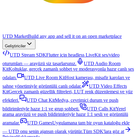
UTD Market
Build any app and sell it on an open marketplace
Geliştiriciler
UTD Stream SDK
Flutter için headless LiveKit ses/video
oturumları — arayüzü siz tasarlarsınız.
UTD Audio Room
Kit
Koltuklar, gerçek zamanlı sohbet ve moderasyonla hazır canlı ses
odaları.
UTD Live Room Kit
Host kamerası, misafir karoları ve
sahne yönetimiyle görüntülü canlı odalar.
UTD Video Effects
Kit
Gerçek zamanlı güzellik filtreleri, LUT renk düzenlemesi ve yüz
efektleri.
UTD Chat Kit
Medya, çevrimiçi durum ve push
bildirimleriyle hazır 1:1 ve grup sohbeti.
UTD Calls Kit
Yerel
arama arayüzü ve push bildirimleriyle hazır 1:1 sesli ve görüntülü
aramalar.
UTD Games
Uygulamana tam bir oyun kataloğu ekle
— UTD onu senin ajansın olarak yürütür.
Tüm SDK'lara göz at
Pricing
Hakkımızda