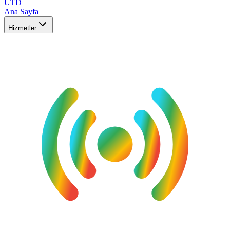
UTD
Ana Sayfa
Hizmetler