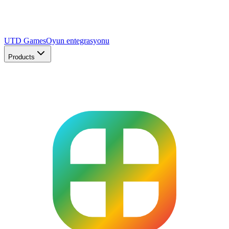
UTD Games
Oyun entegrasyonu
Products