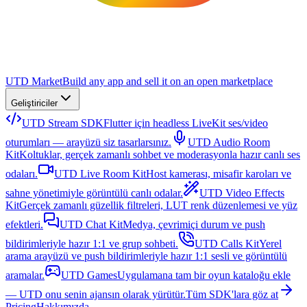
UTD Market
Build any app and sell it on an open marketplace
Geliştiriciler
UTD Stream SDK
Flutter için headless LiveKit ses/video
oturumları — arayüzü siz tasarlarsınız.
UTD Audio Room
Kit
Koltuklar, gerçek zamanlı sohbet ve moderasyonla hazır canlı ses
odaları.
UTD Live Room Kit
Host kamerası, misafir karoları ve
sahne yönetimiyle görüntülü canlı odalar.
UTD Video Effects
Kit
Gerçek zamanlı güzellik filtreleri, LUT renk düzenlemesi ve yüz
efektleri.
UTD Chat Kit
Medya, çevrimiçi durum ve push
bildirimleriyle hazır 1:1 ve grup sohbeti.
UTD Calls Kit
Yerel
arama arayüzü ve push bildirimleriyle hazır 1:1 sesli ve görüntülü
aramalar.
UTD Games
Uygulamana tam bir oyun kataloğu ekle
— UTD onu senin ajansın olarak yürütür.
Tüm SDK'lara göz at
Pricing
Hakkımızda