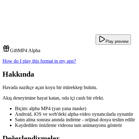
Play preview
Gift
MP4 Alpha
How do I play this format in my app?
Hakkında
Havada nazikçe açan koyu bir mürekkep bulutu.
Akış deneyimine hayat katan, oda içi canlı bir efekt.
Biçim: alpha MP4 (yan yana maske)
Android, iOS ve web'deki alpha-video oynatıcılarla oynatılır
Satın alma sonrası anında indirme - orijinal dosya teslim edilir
Kaydedilen önizleme videosu tam animasyonu gösterir
Değerlendirmeler