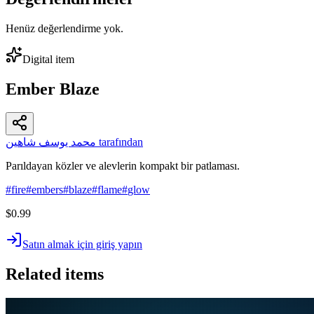
Henüz değerlendirme yok.
Digital item
Ember Blaze
محمد يوسف شاهين tarafından
Parıldayan közler ve alevlerin kompakt bir patlaması.
#
fire
#
embers
#
blaze
#
flame
#
glow
$0.99
Satın almak için giriş yapın
Related items