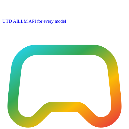
UTD AI
LLM API for every model