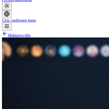
Giriş yap
Hemen başla
Mağazaya dön