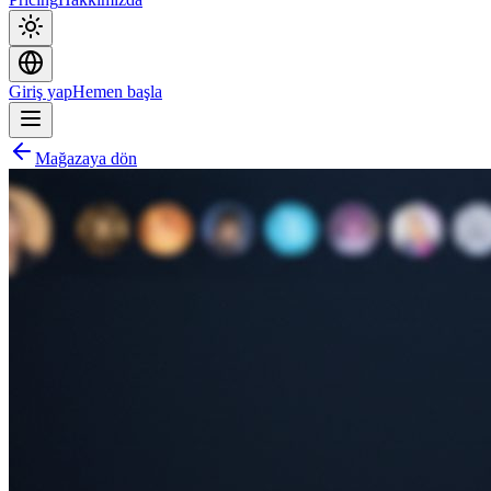
Giriş yap
Hemen başla
Mağazaya dön