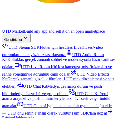
UTD Market
Build any app and sell it on an open marketplace
Geliştiriciler
UTD Stream SDK
Flutter için headless LiveKit ses/video
oturumları — arayüzü siz tasarlarsınız.
UTD Audio Room
Kit
Koltuklar, gerçek zamanlı sohbet ve moderasyonla hazır canlı ses
odaları.
UTD Live Room Kit
Host kamerası, misafir karoları ve
sahne yönetimiyle görüntülü canlı odalar.
UTD Video Effects
Kit
Gerçek zamanlı güzellik filtreleri, LUT renk düzenlemesi ve yüz
efektleri.
UTD Chat Kit
Medya, çevrimiçi durum ve push
bildirimleriyle hazır 1:1 ve grup sohbeti.
UTD Calls Kit
Yerel
arama arayüzü ve push bildirimleriyle hazır 1:1 sesli ve görüntülü
aramalar.
UTD Games
Uygulamana tam bir oyun kataloğu ekle
— UTD onu senin ajansın olarak yürütür.
Tüm SDK'lara göz at
Pricing
Hakkımızda