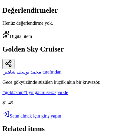
Değerlendirmeler
Henüz değerlendirme yok.
Digital item
Golden Sky Cruiser
محمد يوسف شاهين tarafından
Gece gökyüzünde süzülen küçük altın bir kruvazör.
#
gold
#
ship
#
flying
#
cruiser
#
sparkle
$1.49
Satın almak için giriş yapın
Related items