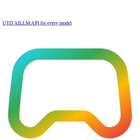
UTD AI
LLM API for every model