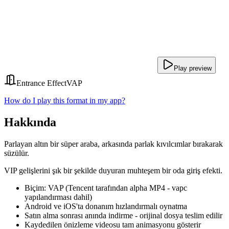
Play preview
Entrance Effect
VAP
How do I play this format in my app?
Hakkında
Parlayan altın bir süper araba, arkasında parlak kıvılcımlar bırakarak
süzülür.
VIP gelişlerini şık bir şekilde duyuran muhteşem bir oda giriş efekti.
Biçim: VAP (Tencent tarafından alpha MP4 - vapc
yapılandırması dahil)
Android ve iOS'ta donanım hızlandırmalı oynatma
Satın alma sonrası anında indirme - orijinal dosya teslim edilir
Kaydedilen önizleme videosu tam animasyonu gösterir