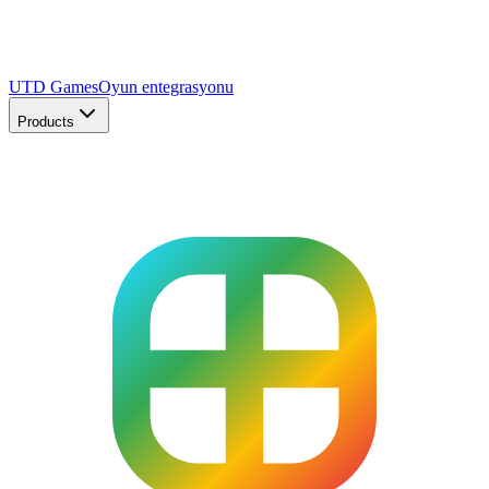
UTD Games
Oyun entegrasyonu
Products