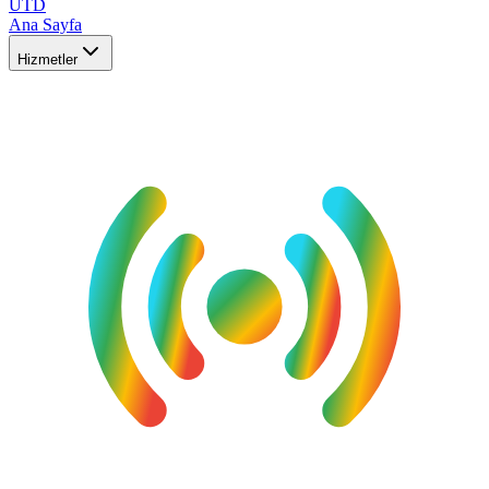
UTD
Ana Sayfa
Hizmetler