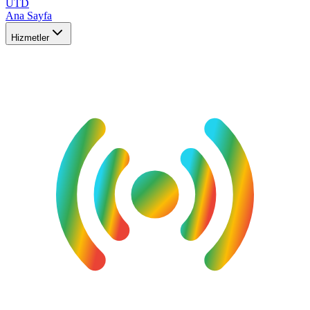
UTD
Ana Sayfa
Hizmetler