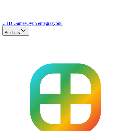
UTD Games
Oyun entegrasyonu
Products