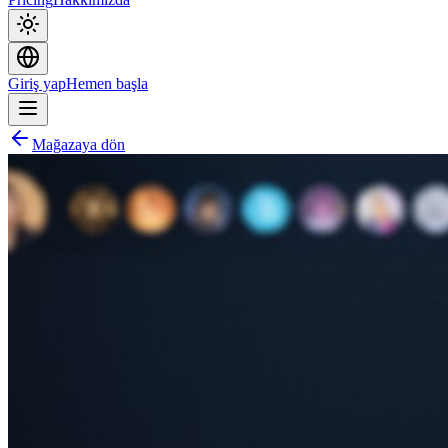
Giriş yap
Hemen başla
Mağazaya dön