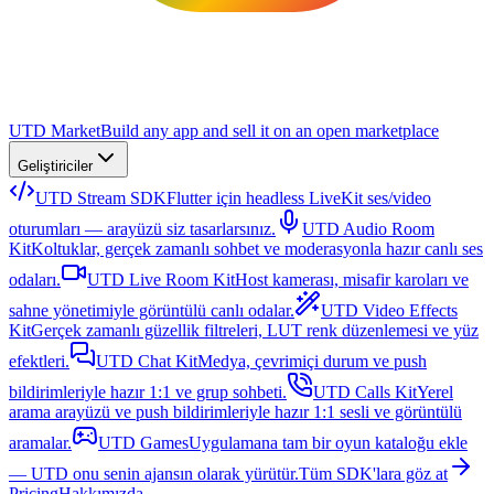
UTD Market
Build any app and sell it on an open marketplace
Geliştiriciler
UTD Stream SDK
Flutter için headless LiveKit ses/video
oturumları — arayüzü siz tasarlarsınız.
UTD Audio Room
Kit
Koltuklar, gerçek zamanlı sohbet ve moderasyonla hazır canlı ses
odaları.
UTD Live Room Kit
Host kamerası, misafir karoları ve
sahne yönetimiyle görüntülü canlı odalar.
UTD Video Effects
Kit
Gerçek zamanlı güzellik filtreleri, LUT renk düzenlemesi ve yüz
efektleri.
UTD Chat Kit
Medya, çevrimiçi durum ve push
bildirimleriyle hazır 1:1 ve grup sohbeti.
UTD Calls Kit
Yerel
arama arayüzü ve push bildirimleriyle hazır 1:1 sesli ve görüntülü
aramalar.
UTD Games
Uygulamana tam bir oyun kataloğu ekle
— UTD onu senin ajansın olarak yürütür.
Tüm SDK'lara göz at
Pricing
Hakkımızda