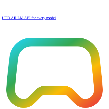
UTD AI
LLM API for every model