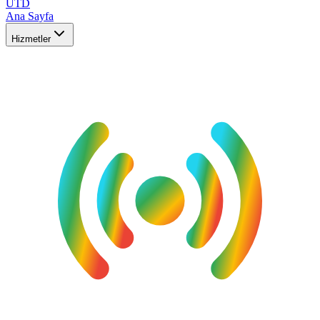
UTD
Ana Sayfa
Hizmetler