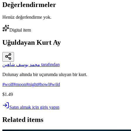
Değerlendirmeler
Henüz değerlendirme yok.
Digital item
Uğuldayan Kurt Ay
محمد يوسف شاهين tarafından
Dolunay altında bir uçurumda uluyan bir kurt.
#
wolf
#
moon
#
night
#
howl
#
wild
$1.49
Satın almak için giriş yapın
Related items