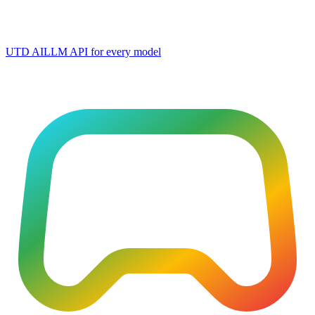
UTD AI
LLM API for every model