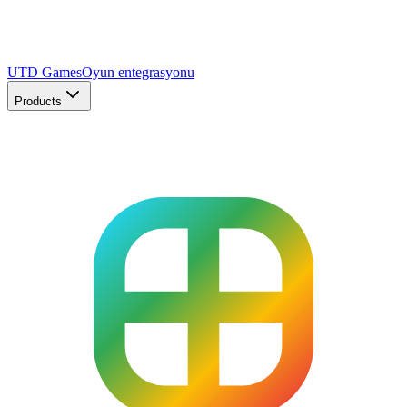
UTD Games
Oyun entegrasyonu
Products