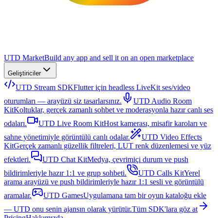
UTD Market
Build any app and sell it on an open marketplace
Geliştiriciler
UTD Stream SDK
Flutter için headless LiveKit ses/video
oturumları — arayüzü siz tasarlarsınız.
UTD Audio Room
Kit
Koltuklar, gerçek zamanlı sohbet ve moderasyonla hazır canlı ses
odaları.
UTD Live Room Kit
Host kamerası, misafir karoları ve
sahne yönetimiyle görüntülü canlı odalar.
UTD Video Effects
Kit
Gerçek zamanlı güzellik filtreleri, LUT renk düzenlemesi ve yüz
efektleri.
UTD Chat Kit
Medya, çevrimiçi durum ve push
bildirimleriyle hazır 1:1 ve grup sohbeti.
UTD Calls Kit
Yerel
arama arayüzü ve push bildirimleriyle hazır 1:1 sesli ve görüntülü
aramalar.
UTD Games
Uygulamana tam bir oyun kataloğu ekle
— UTD onu senin ajansın olarak yürütür.
Tüm SDK'lara göz at
Pricing
Hakkımızda