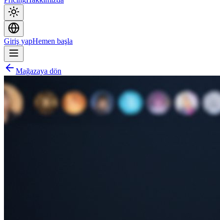
Giriş yap
Hemen başla
Mağazaya dön