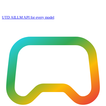
UTD AI
LLM API for every model