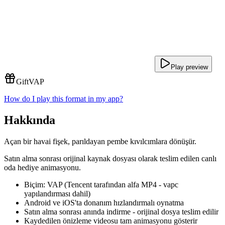
Play preview
Gift
VAP
How do I play this format in my app?
Hakkında
Açan bir havai fişek, parıldayan pembe kıvılcımlara dönüşür.
Satın alma sonrası orijinal kaynak dosyası olarak teslim edilen canlı
oda hediye animasyonu.
Biçim: VAP (Tencent tarafından alfa MP4 - vapc
yapılandırması dahil)
Android ve iOS'ta donanım hızlandırmalı oynatma
Satın alma sonrası anında indirme - orijinal dosya teslim edilir
Kaydedilen önizleme videosu tam animasyonu gösterir