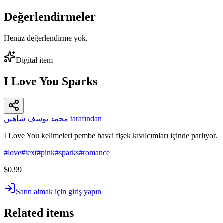
Değerlendirmeler
Henüz değerlendirme yok.
Digital item
I Love You Sparks
محمد يوسف شاهين tarafından
I Love You kelimeleri pembe havai fişek kıvılcımları içinde parlıyor.
#
love
#
text
#
pink
#
sparks
#
romance
$0.99
Satın almak için giriş yapın
Related items