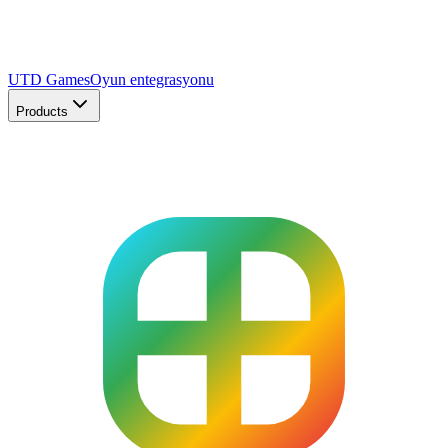
UTD Games
Oyun entegrasyonu
Products