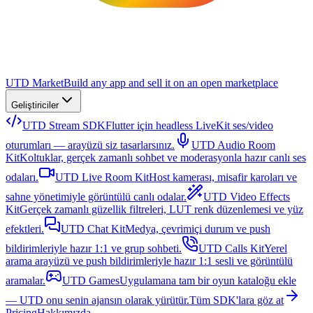
UTD Market
Build any app and sell it on an open marketplace
Geliştiriciler
UTD Stream SDK
Flutter için headless LiveKit ses/video
oturumları — arayüzü siz tasarlarsınız.
UTD Audio Room
Kit
Koltuklar, gerçek zamanlı sohbet ve moderasyonla hazır canlı ses
odaları.
UTD Live Room Kit
Host kamerası, misafir karoları ve
sahne yönetimiyle görüntülü canlı odalar.
UTD Video Effects
Kit
Gerçek zamanlı güzellik filtreleri, LUT renk düzenlemesi ve yüz
efektleri.
UTD Chat Kit
Medya, çevrimiçi durum ve push
bildirimleriyle hazır 1:1 ve grup sohbeti.
UTD Calls Kit
Yerel
arama arayüzü ve push bildirimleriyle hazır 1:1 sesli ve görüntülü
aramalar.
UTD Games
Uygulamana tam bir oyun kataloğu ekle
— UTD onu senin ajansın olarak yürütür.
Tüm SDK'lara göz at
Pricing
Hakkımızda