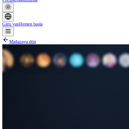
Giriş yap
Hemen başla
Mağazaya dön