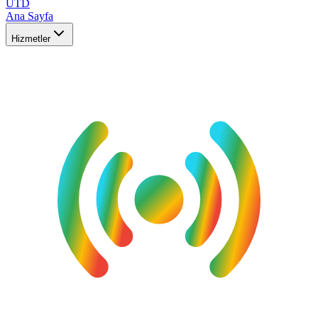
UTD
Ana Sayfa
Hizmetler