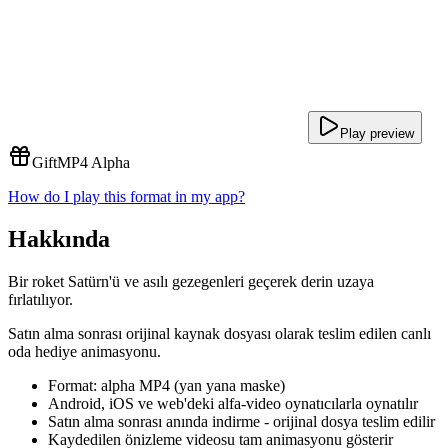
Play preview
Gift
MP4 Alpha
How do I play this format in my app?
Hakkında
Bir roket Satürn'ü ve asılı gezegenleri geçerek derin uzaya
fırlatılıyor.
Satın alma sonrası orijinal kaynak dosyası olarak teslim edilen canlı
oda hediye animasyonu.
Format: alpha MP4 (yan yana maske)
Android, iOS ve web'deki alfa-video oynatıcılarla oynatılır
Satın alma sonrası anında indirme - orijinal dosya teslim edilir
Kaydedilen önizleme videosu tam animasyonu gösterir