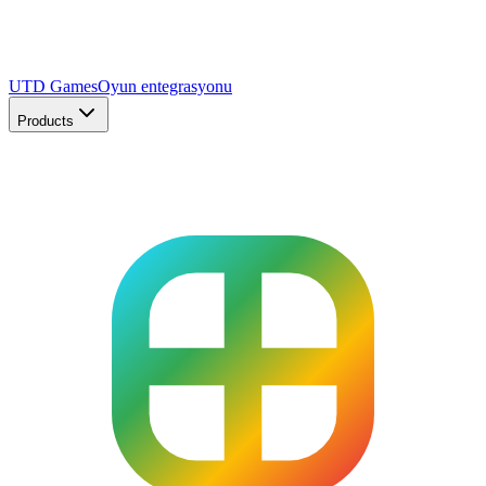
UTD Games
Oyun entegrasyonu
Products