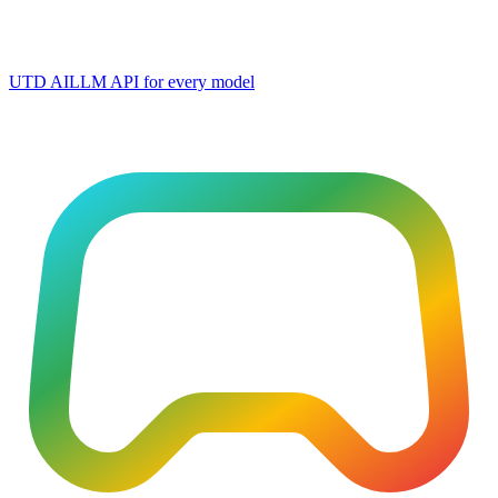
UTD AI
LLM API for every model