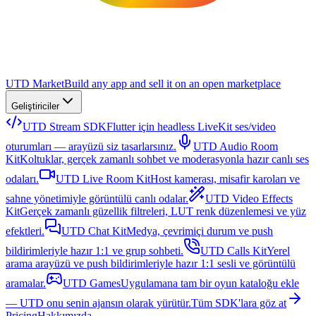
UTD Market
Build any app and sell it on an open marketplace
Geliştiriciler
UTD Stream SDK
Flutter için headless LiveKit ses/video
oturumları — arayüzü siz tasarlarsınız.
UTD Audio Room
Kit
Koltuklar, gerçek zamanlı sohbet ve moderasyonla hazır canlı ses
odaları.
UTD Live Room Kit
Host kamerası, misafir karoları ve
sahne yönetimiyle görüntülü canlı odalar.
UTD Video Effects
Kit
Gerçek zamanlı güzellik filtreleri, LUT renk düzenlemesi ve yüz
efektleri.
UTD Chat Kit
Medya, çevrimiçi durum ve push
bildirimleriyle hazır 1:1 ve grup sohbeti.
UTD Calls Kit
Yerel
arama arayüzü ve push bildirimleriyle hazır 1:1 sesli ve görüntülü
aramalar.
UTD Games
Uygulamana tam bir oyun kataloğu ekle
— UTD onu senin ajansın olarak yürütür.
Tüm SDK'lara göz at
Pricing
Hakkımızda