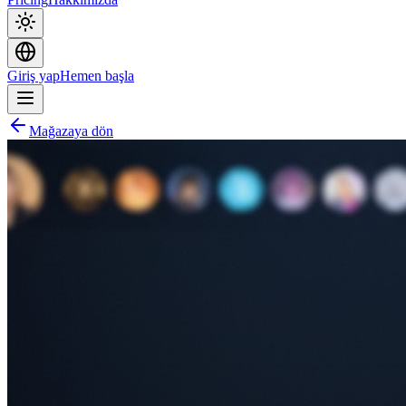
Giriş yap
Hemen başla
Mağazaya dön