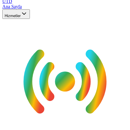
UTD
Ana Sayfa
Hizmetler