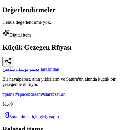
Değerlendirmeler
Henüz değerlendirme yok.
Digital item
Küçük Gezegen Rüyası
محمد يوسف شاهين tarafından
Bir hayalperest, altın yıldızların ve Satürn'ün altında küçük bir
gezegende duruyor.
#
planet
#
space
#
dream
#
stars
#
saturn
$1.49
Satın almak için giriş yapın
Related items