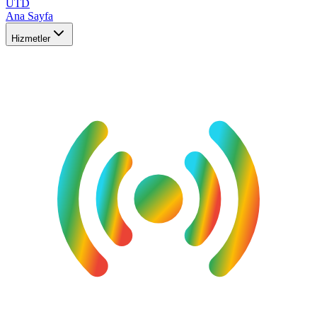
UTD
Ana Sayfa
Hizmetler