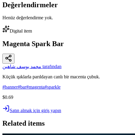
Değerlendirmeler
Henüz değerlendirme yok.
Digital item
Magenta Spark Bar
محمد يوسف شاهين tarafından
Küçük ışıklarla parıldayan canlı bir macenta çubuk.
#
banner
#
bar
#
magenta
#
sparkle
$0.69
Satın almak için giriş yapın
Related items