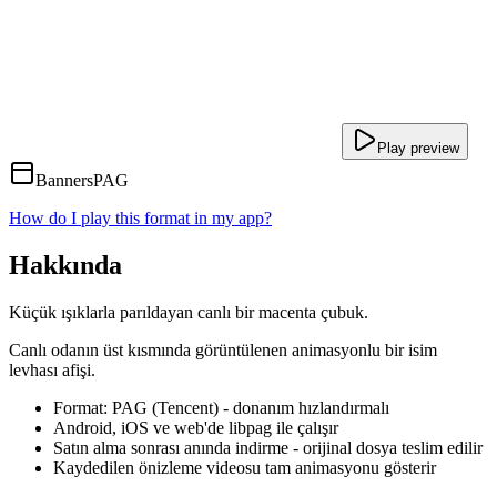
Play preview
Banners
PAG
How do I play this format in my app?
Hakkında
Küçük ışıklarla parıldayan canlı bir macenta çubuk.
Canlı odanın üst kısmında görüntülenen animasyonlu bir isim
levhası afişi.
Format: PAG (Tencent) - donanım hızlandırmalı
Android, iOS ve web'de libpag ile çalışır
Satın alma sonrası anında indirme - orijinal dosya teslim edilir
Kaydedilen önizleme videosu tam animasyonu gösterir