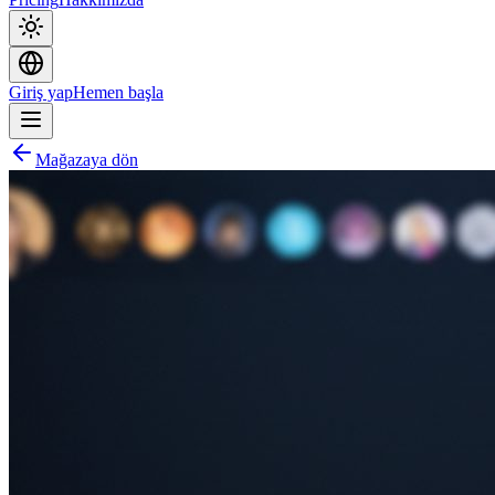
Giriş yap
Hemen başla
Mağazaya dön