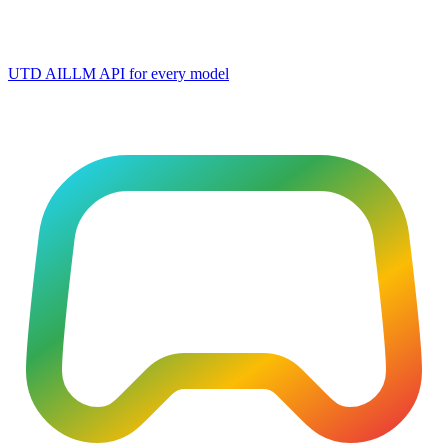
UTD AI
LLM API for every model