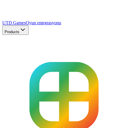
UTD Games
Oyun entegrasyonu
Products