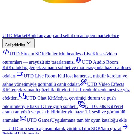
UTD Market
Build any app and sell it on an open marketplace
Geliştiriciler
UTD Stream SDK
Flutter için headless LiveKit ses/video
oturumları — arayüzü siz tasarlarsınız.
UTD Audio Room
Kit
Koltuklar, gerçek zamanlı sohbet ve moderasyonla hazır canlı ses
odaları.
UTD Live Room Kit
Host kamerası, misafir karoları ve
sahne yönetimiyle görüntülü canlı odalar.
UTD Video Effects
Kit
Gerçek zamanlı güzellik filtreleri, LUT renk düzenlemesi ve yüz
efektleri.
UTD Chat Kit
Medya, çevrimiçi durum ve push
bildirimleriyle hazır 1:1 ve grup sohbeti.
UTD Calls Kit
Yerel
arama arayüzü ve push bildirimleriyle hazır 1:1 sesli ve görüntülü
aramalar.
UTD Games
Uygulamana tam bir oyun kataloğu ekle
— UTD onu senin ajansın olarak yürütür.
Tüm SDK'lara göz at
Pricing
Hakkımızda