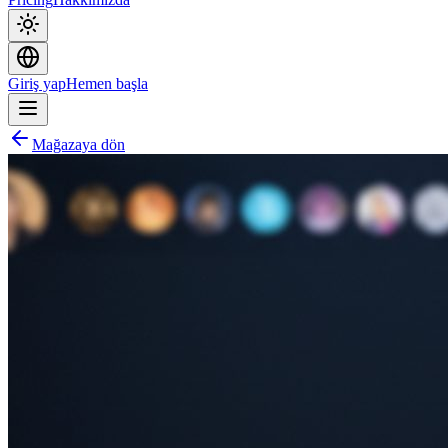
Giriş yap
Hemen başla
Mağazaya dön