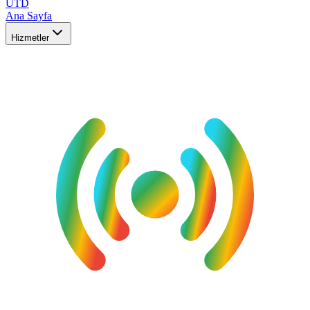
UTD
Ana Sayfa
Hizmetler