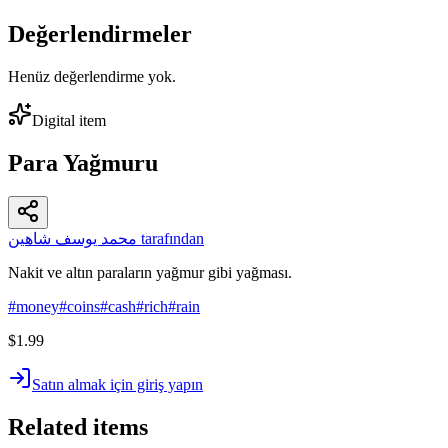
Değerlendirmeler
Henüz değerlendirme yok.
Digital item
Para Yağmuru
محمد يوسف شاهين tarafından
Nakit ve altın paraların yağmur gibi yağması.
#
money
#
coins
#
cash
#
rich
#
rain
$1.99
Satın almak için giriş yapın
Related items