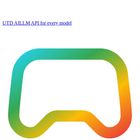
UTD AI
LLM API for every model