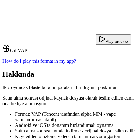
Play preview
Gift
VAP
How do I play this format in my app?
Hakkında
İkiz oyuncak blasterlar altın paraların bir duşunu püskürtür.
Satın alma sonrası orijinal kaynak dosyası olarak teslim edilen canlı
oda hediye animasyonu.
Format: VAP (Tencent tarafından alpha MP4 - vapc
yapılandırması dahil)
Android ve iOS'ta donanım hızlandırmalı oynatma
Satın alma sonrası anında indirme - orijinal dosya teslim edilir
Kaydedilen önizleme videosu tam animasyonu gösterir