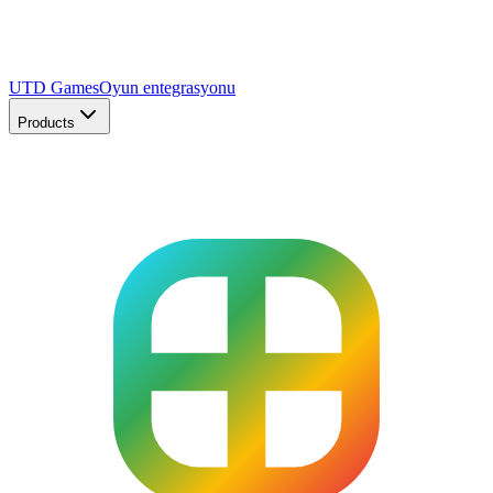
UTD Games
Oyun entegrasyonu
Products