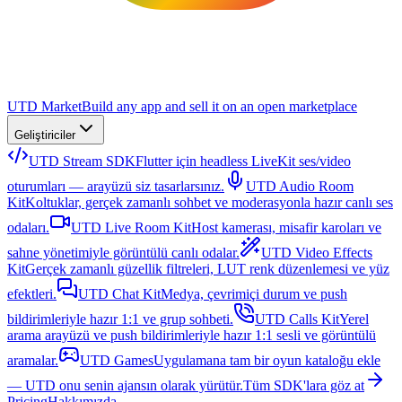
UTD Market
Build any app and sell it on an open marketplace
Geliştiriciler
UTD Stream SDK
Flutter için headless LiveKit ses/video
oturumları — arayüzü siz tasarlarsınız.
UTD Audio Room
Kit
Koltuklar, gerçek zamanlı sohbet ve moderasyonla hazır canlı ses
odaları.
UTD Live Room Kit
Host kamerası, misafir karoları ve
sahne yönetimiyle görüntülü canlı odalar.
UTD Video Effects
Kit
Gerçek zamanlı güzellik filtreleri, LUT renk düzenlemesi ve yüz
efektleri.
UTD Chat Kit
Medya, çevrimiçi durum ve push
bildirimleriyle hazır 1:1 ve grup sohbeti.
UTD Calls Kit
Yerel
arama arayüzü ve push bildirimleriyle hazır 1:1 sesli ve görüntülü
aramalar.
UTD Games
Uygulamana tam bir oyun kataloğu ekle
— UTD onu senin ajansın olarak yürütür.
Tüm SDK'lara göz at
Pricing
Hakkımızda