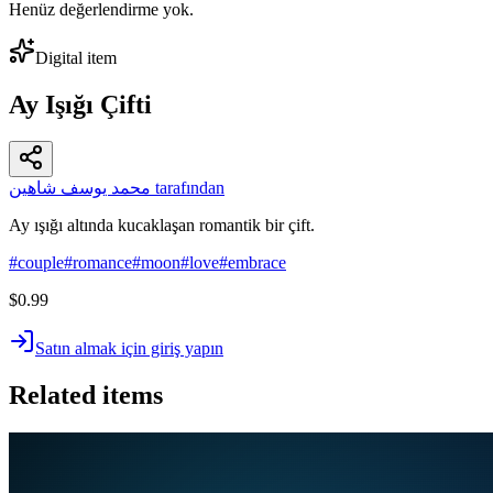
Henüz değerlendirme yok.
Digital item
Ay Işığı Çifti
محمد يوسف شاهين tarafından
Ay ışığı altında kucaklaşan romantik bir çift.
#
couple
#
romance
#
moon
#
love
#
embrace
$0.99
Satın almak için giriş yapın
Related items