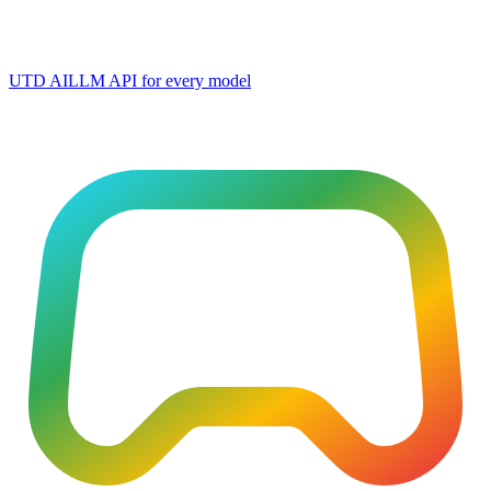
UTD AI
LLM API for every model