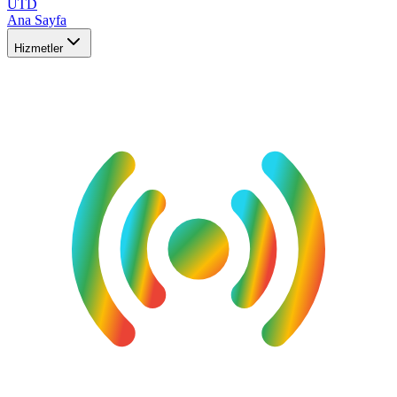
UTD
Ana Sayfa
Hizmetler