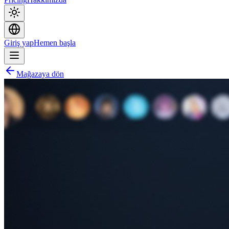
Giriş yap
Hemen başla
Mağazaya dön