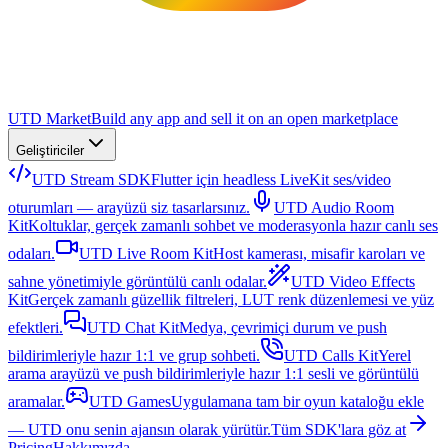
UTD Market
Build any app and sell it on an open marketplace
Geliştiriciler
UTD Stream SDK
Flutter için headless LiveKit ses/video
oturumları — arayüzü siz tasarlarsınız.
UTD Audio Room
Kit
Koltuklar, gerçek zamanlı sohbet ve moderasyonla hazır canlı ses
odaları.
UTD Live Room Kit
Host kamerası, misafir karoları ve
sahne yönetimiyle görüntülü canlı odalar.
UTD Video Effects
Kit
Gerçek zamanlı güzellik filtreleri, LUT renk düzenlemesi ve yüz
efektleri.
UTD Chat Kit
Medya, çevrimiçi durum ve push
bildirimleriyle hazır 1:1 ve grup sohbeti.
UTD Calls Kit
Yerel
arama arayüzü ve push bildirimleriyle hazır 1:1 sesli ve görüntülü
aramalar.
UTD Games
Uygulamana tam bir oyun kataloğu ekle
— UTD onu senin ajansın olarak yürütür.
Tüm SDK'lara göz at
Pricing
Hakkımızda