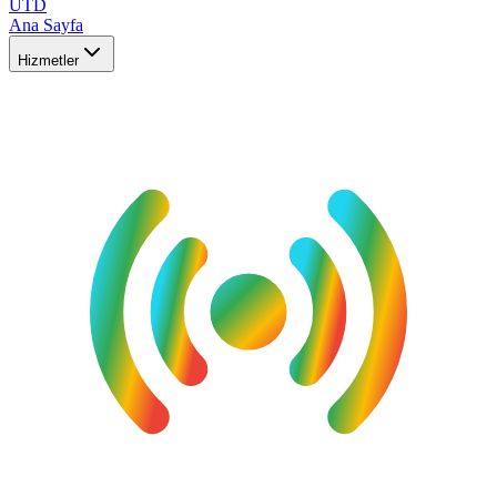
UTD
Ana Sayfa
Hizmetler