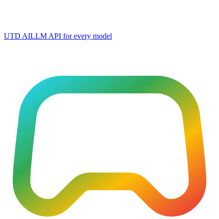
UTD AI
LLM API for every model