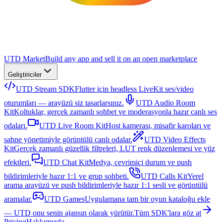
UTD Market
Build any app and sell it on an open marketplace
Geliştiriciler
UTD Stream SDK
Flutter için headless LiveKit ses/video
oturumları — arayüzü siz tasarlarsınız.
UTD Audio Room
Kit
Koltuklar, gerçek zamanlı sohbet ve moderasyonla hazır canlı ses
odaları.
UTD Live Room Kit
Host kamerası, misafir karoları ve
sahne yönetimiyle görüntülü canlı odalar.
UTD Video Effects
Kit
Gerçek zamanlı güzellik filtreleri, LUT renk düzenlemesi ve yüz
efektleri.
UTD Chat Kit
Medya, çevrimiçi durum ve push
bildirimleriyle hazır 1:1 ve grup sohbeti.
UTD Calls Kit
Yerel
arama arayüzü ve push bildirimleriyle hazır 1:1 sesli ve görüntülü
aramalar.
UTD Games
Uygulamana tam bir oyun kataloğu ekle
— UTD onu senin ajansın olarak yürütür.
Tüm SDK'lara göz at
Pricing
Hakkımızda