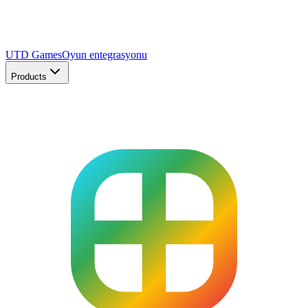
UTD Games
Oyun entegrasyonu
Products