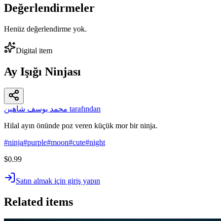
Değerlendirmeler
Henüz değerlendirme yok.
Digital item
Ay Işığı Ninjası
محمد يوسف شاهين tarafından
Hilal ayın önünde poz veren küçük mor bir ninja.
#
ninja
#
purple
#
moon
#
cute
#
night
$0.99
Satın almak için giriş yapın
Related items