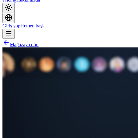
Giriş yap
Hemen başla
Mağazaya dön