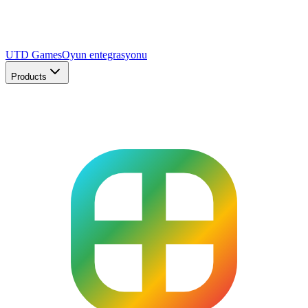
UTD Games
Oyun entegrasyonu
Products