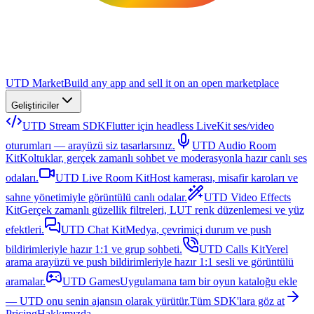
UTD Market
Build any app and sell it on an open marketplace
Geliştiriciler
UTD Stream SDK
Flutter için headless LiveKit ses/video
oturumları — arayüzü siz tasarlarsınız.
UTD Audio Room
Kit
Koltuklar, gerçek zamanlı sohbet ve moderasyonla hazır canlı ses
odaları.
UTD Live Room Kit
Host kamerası, misafir karoları ve
sahne yönetimiyle görüntülü canlı odalar.
UTD Video Effects
Kit
Gerçek zamanlı güzellik filtreleri, LUT renk düzenlemesi ve yüz
efektleri.
UTD Chat Kit
Medya, çevrimiçi durum ve push
bildirimleriyle hazır 1:1 ve grup sohbeti.
UTD Calls Kit
Yerel
arama arayüzü ve push bildirimleriyle hazır 1:1 sesli ve görüntülü
aramalar.
UTD Games
Uygulamana tam bir oyun kataloğu ekle
— UTD onu senin ajansın olarak yürütür.
Tüm SDK'lara göz at
Pricing
Hakkımızda