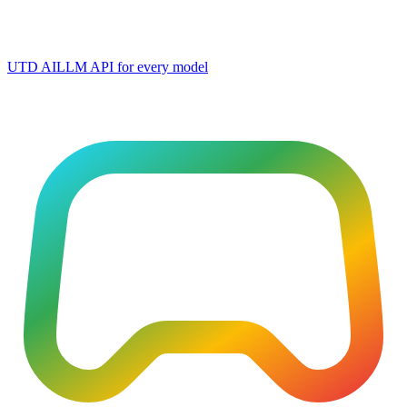
UTD AI
LLM API for every model