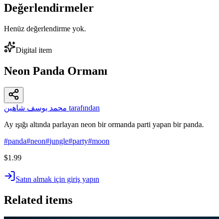
Değerlendirmeler
Henüz değerlendirme yok.
Digital item
Neon Panda Ormanı
محمد يوسف شاهين tarafından
Ay ışığı altında parlayan neon bir ormanda parti yapan bir panda.
#
panda
#
neon
#
jungle
#
party
#
moon
$1.99
Satın almak için giriş yapın
Related items