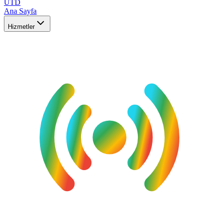
UTD
Ana Sayfa
Hizmetler