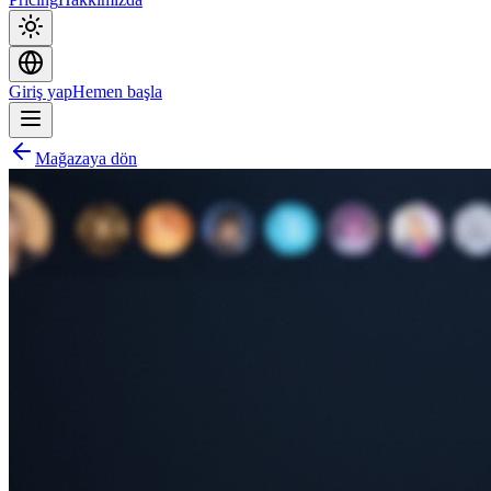
Giriş yap
Hemen başla
Mağazaya dön