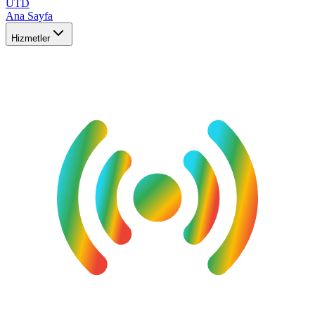
UTD
Ana Sayfa
Hizmetler