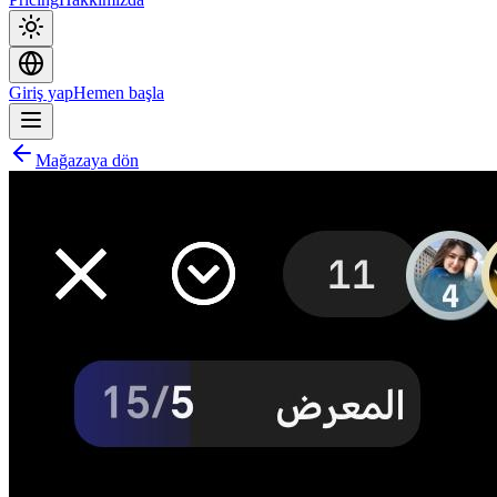
Giriş yap
Hemen başla
Mağazaya dön