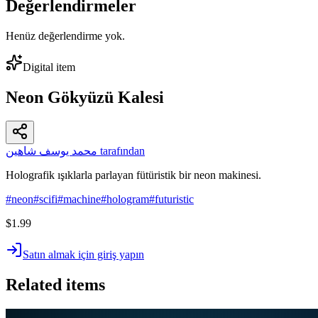
Değerlendirmeler
Henüz değerlendirme yok.
Digital item
Neon Gökyüzü Kalesi
محمد يوسف شاهين tarafından
Holografik ışıklarla parlayan fütüristik bir neon makinesi.
#
neon
#
scifi
#
machine
#
hologram
#
futuristic
$1.99
Satın almak için giriş yapın
Related items