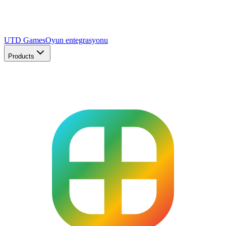
UTD Games
Oyun entegrasyonu
Products