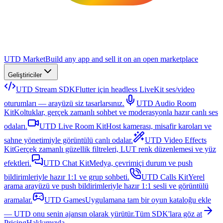
UTD Market
Build any app and sell it on an open marketplace
Geliştiriciler
UTD Stream SDK
Flutter için headless LiveKit ses/video
oturumları — arayüzü siz tasarlarsınız.
UTD Audio Room
Kit
Koltuklar, gerçek zamanlı sohbet ve moderasyonla hazır canlı ses
odaları.
UTD Live Room Kit
Host kamerası, misafir karoları ve
sahne yönetimiyle görüntülü canlı odalar.
UTD Video Effects
Kit
Gerçek zamanlı güzellik filtreleri, LUT renk düzenlemesi ve yüz
efektleri.
UTD Chat Kit
Medya, çevrimiçi durum ve push
bildirimleriyle hazır 1:1 ve grup sohbeti.
UTD Calls Kit
Yerel
arama arayüzü ve push bildirimleriyle hazır 1:1 sesli ve görüntülü
aramalar.
UTD Games
Uygulamana tam bir oyun kataloğu ekle
— UTD onu senin ajansın olarak yürütür.
Tüm SDK'lara göz at
Pricing
Hakkımızda