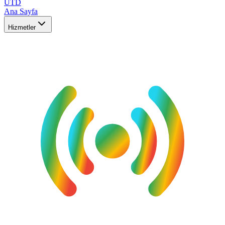
UTD
Ana Sayfa
Hizmetler