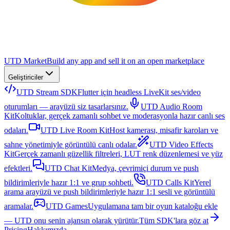
UTD Market
Build any app and sell it on an open marketplace
Geliştiriciler
UTD Stream SDK
Flutter için headless LiveKit ses/video
oturumları — arayüzü siz tasarlarsınız.
UTD Audio Room
Kit
Koltuklar, gerçek zamanlı sohbet ve moderasyonla hazır canlı ses
odaları.
UTD Live Room Kit
Host kamerası, misafir karoları ve
sahne yönetimiyle görüntülü canlı odalar.
UTD Video Effects
Kit
Gerçek zamanlı güzellik filtreleri, LUT renk düzenlemesi ve yüz
efektleri.
UTD Chat Kit
Medya, çevrimiçi durum ve push
bildirimleriyle hazır 1:1 ve grup sohbeti.
UTD Calls Kit
Yerel
arama arayüzü ve push bildirimleriyle hazır 1:1 sesli ve görüntülü
aramalar.
UTD Games
Uygulamana tam bir oyun kataloğu ekle
— UTD onu senin ajansın olarak yürütür.
Tüm SDK'lara göz at
Pricing
Hakkımızda