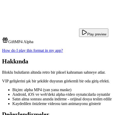
Play preview
Gift
MP4 Alpha
How do I play this format in my app?
Hakkında
Bloklu bulutların altında retro bir piksel kahraman sahneye atlar.
VIP gelişlerini şık bir şekilde duyuran görkemli bir oda giriş efekti.
Biçim: alpha MP4 (yan yana maske)
Android, iOS ve web'deki alpha-video oynatıcılarla oynatılır
Satın alma sonrası anında indirme - orijinal dosya teslim edilir
Kaydedilen önizleme videosu tam animasyonu gösterir
Değerlendirmeler