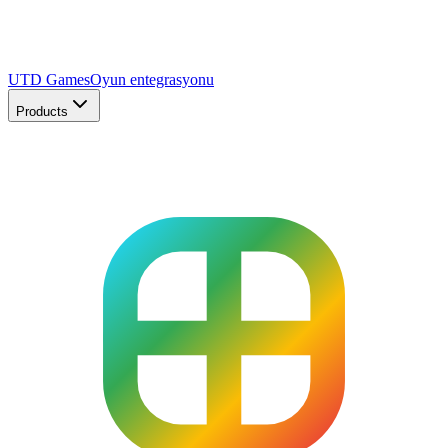
UTD Games
Oyun entegrasyonu
Products