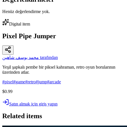
Henüz değerlendirme yok.
Digital item
Pixel Pipe Jumper
محمد يوسف شاهين tarafından
Yeşil şapkalı pembe bir piksel kahraman, retro oyun borularının
üzerinden atlar.
#
pixel
#
game
#
retro
#
jump
#
arcade
$0.99
Satın almak için giriş yapın
Related items