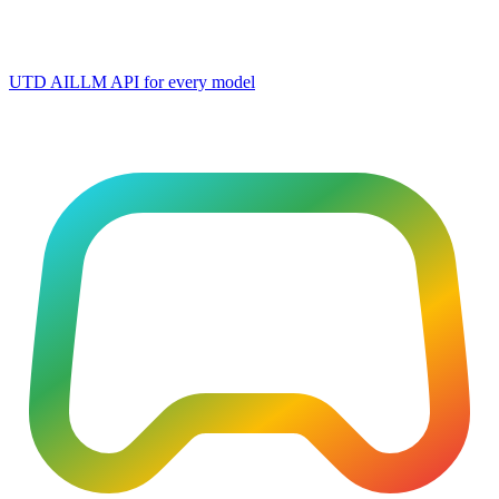
UTD AI
LLM API for every model