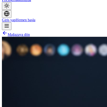
Giriş yap
Hemen başla
Mağazaya dön