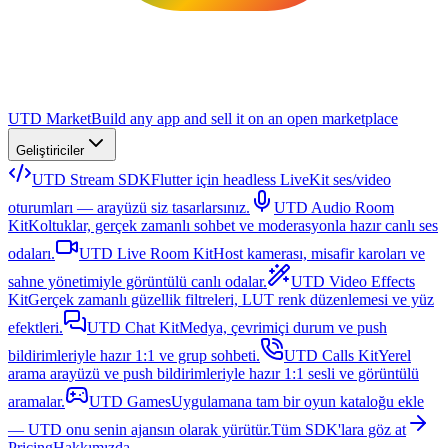
UTD Market
Build any app and sell it on an open marketplace
Geliştiriciler
UTD Stream SDK
Flutter için headless LiveKit ses/video
oturumları — arayüzü siz tasarlarsınız.
UTD Audio Room
Kit
Koltuklar, gerçek zamanlı sohbet ve moderasyonla hazır canlı ses
odaları.
UTD Live Room Kit
Host kamerası, misafir karoları ve
sahne yönetimiyle görüntülü canlı odalar.
UTD Video Effects
Kit
Gerçek zamanlı güzellik filtreleri, LUT renk düzenlemesi ve yüz
efektleri.
UTD Chat Kit
Medya, çevrimiçi durum ve push
bildirimleriyle hazır 1:1 ve grup sohbeti.
UTD Calls Kit
Yerel
arama arayüzü ve push bildirimleriyle hazır 1:1 sesli ve görüntülü
aramalar.
UTD Games
Uygulamana tam bir oyun kataloğu ekle
— UTD onu senin ajansın olarak yürütür.
Tüm SDK'lara göz at
Pricing
Hakkımızda