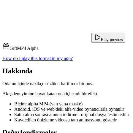
Play preview
Gift
MP4 Alpha
How do I play this format in my app?
Hakkında
Odanın içinde nazikçe süzülen hafif mor bir pus.
Akış deneyimine hayat katan oda içi canlı bir efekt.
Biçim: alpha MP4 (yan yana maske)
Android, iOS ve web'deki alfa-video oynatıcılarla oynatılır
Satın alma sonrası anında indirme - orijinal dosya teslim edilir
Kaydedilen önizleme videosu tam animasyonu gösterir
Değerlendirmeler