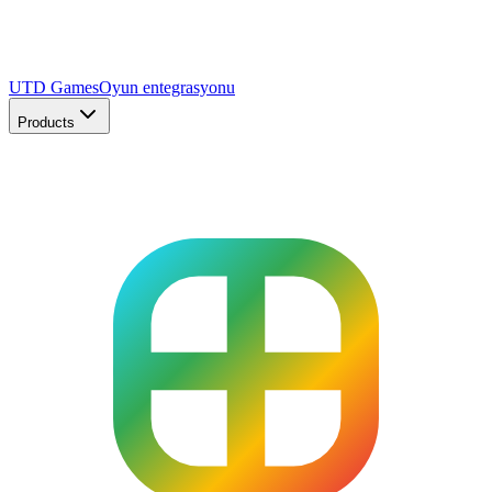
UTD Games
Oyun entegrasyonu
Products