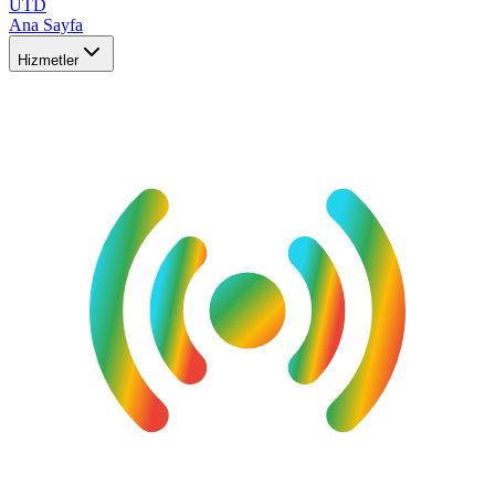
UTD
Ana Sayfa
Hizmetler