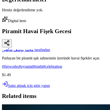
Henüz değerlendirme yok.
Digital item
Piramit Havai Fişek Gecesi
محمد يوسف شاهين tarafından
Parlayan bir piramit ışık sahnesinin üzerinde havai fişekler açar.
#
fireworks
#
pyramid
#
night
#
celebration
$1.49
Satın almak için giriş yapın
Related items