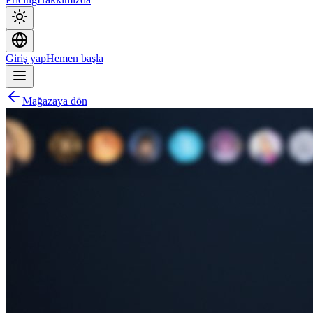
Giriş yap
Hemen başla
Mağazaya dön