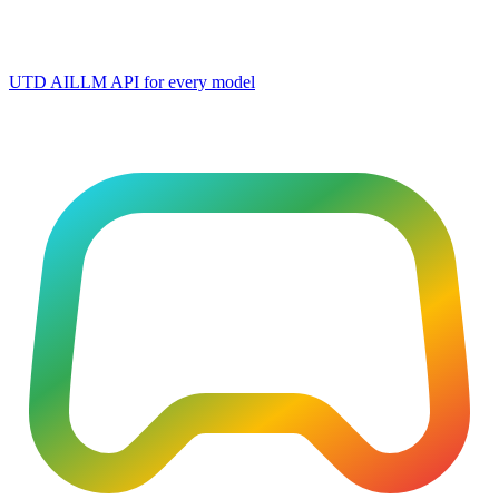
UTD AI
LLM API for every model